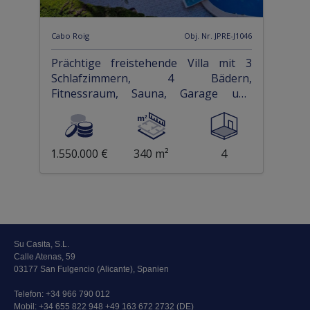
Cabo Roig
Obj. Nr. JPRE-J1046
Prächtige freistehende Villa mit 3
Schlafzimmern, 4 Bädern,
Fitnessraum, Sauna, Garage und
Privatpool nur 1 km vom Strand
1.550.000 €
340 m²
4
Su Casita, S.L.
Calle Atenas, 59
03177 San Fulgencio (Alicante), Spanien
Telefon:
+34 966 790 012
Mobil:
+34 655 822 948 +49 163 672 2732 (DE)