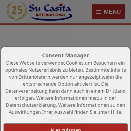
MENÜ
Consent Manager
Diese Webseite verwendet Cookies,um Besuchern ein
Objekt 17 von 70
optimales Nutzererlebnis zu bieten. Bestimmte Inhalte
von Drittanbietern werden nur angezeigt,wenn die
Zurück zur Übersicht
entsprechende Option aktiviert ist. Die
Datenverarbeitung kann dann auch in einem Drittland
Dreigeschossige Villen
erfolgen. Weitere Informationen hierzu in der
mit 3 Schlafzimmern, 3
Datenschutzerklärung. Weitere Informationen zu den
Bädern, Klimaanlage,
Auswirkungen Ihrer Auswahl finden Sie unter
Hilfe
.
Meerblick,
Garage/Keller,
Privatpool und Kfz-