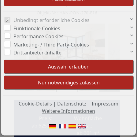
Stellplatz
Objekt-Nr.: HAN-PON-270-E16
Unbedingt erforderliche Cookies
Funktionale Cookies
Performance Cookies
Marketing- / Third Party-Cookies
Drittanbieter-Inhalte
+10
Cookie-Details
|
Datenschutz
|
Impressum
Weitere Informationen
Preis:
Wohnfläche
ab 625.000 €
ca.:
ab 301 m²