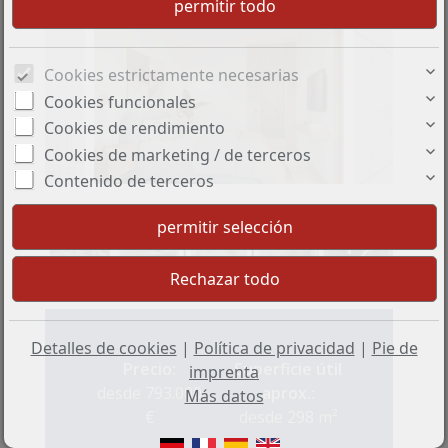
Cookies estrictamente necesarias
Cookies funcionales
Cookies de rendimiento
Cookies de marketing / de terceros
Contenido de terceros
+2
Detalles de cookies
|
Política de privacidad
|
Pie de
Precio:
Superficie útil
imprenta
desde 793.000
aprox.:
Más datos
€
desde 298 m²