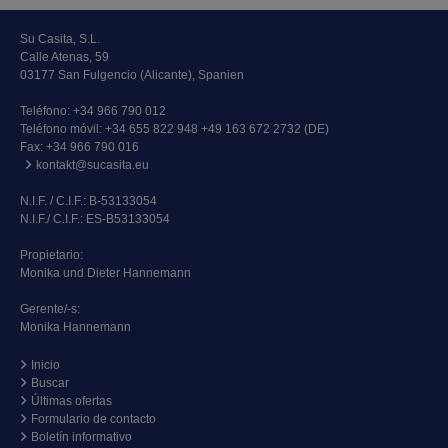
Su Casita, S.L.
Calle Atenas, 59
03177 San Fulgencio (Alicante), Spanien
Teléfono:
+34 966 790 012
Teléfono móvil:
+34 655 822 948 +49 163 672 2732 (DE)
Fax: +34 966 790 016
kontakt@sucasita.eu
N.I.F. / C.I.F.: B-53133054
N.I.F./ C.I.F.: ES-B53133054
Propietario:
Monika und Dieter Hannemann
Gerente/-s:
Monika Hannemann
Inicio
Buscar
Últimas ofertas
Formulario de contacto
Boletín informativo