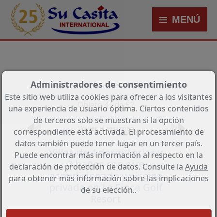
MENÚ
Administradores de consentimiento
Este sitio web utiliza cookies para ofrecer a los visitantes
Objeto 41 de 52
una experiencia de usuario óptima. Ciertos contenidos
de terceros solo se muestran si la opción
Volver al resumen
correspondiente está activada. El procesamiento de
datos también puede tener lugar en un tercer país.
Villas de 4 dormitorios y
Puede encontrar más información al respecto en la
3 baños con aire
declaración de protección de datos. Consulte la
Ayuda
acondicionado y piscina
para obtener más información sobre las implicaciones
privada en La Finca Golf
de su elección..
Resort
Referencia: HA-ARN-116-E01