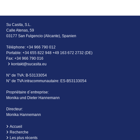
Su Casita, S.L.
Calle Atenas, 59
03177 San Fulgencio (Alicante), Spanien
Téléphone:
+34 966 790 012
Portable:
+34 655 822 948 +49 163 672 2732 (DE)
Fax: +34 966 790 016
kontakt@sucasita.eu
N° de TVA: B-53133054
N° de TVA intracommunautaire: ES-B53133054
Propriétaire d´entreprise:
Monika und Dieter Hannemann
Directeur:
Monika Hannemann
Accueil
Recherche
Les plus récents