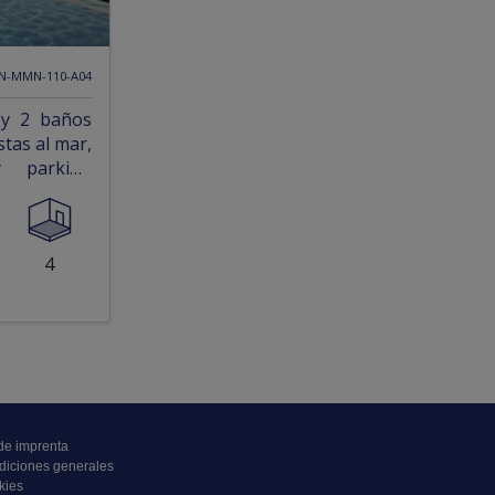
AN-MMN-110-A04
 y 2 baños
stas al mar,
y parking
onalba Golf
4
de imprenta
diciones generales
kies