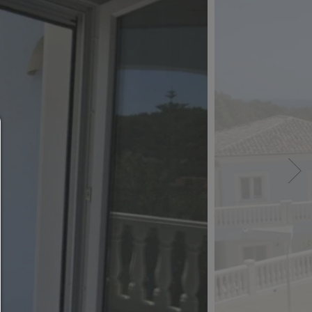
Administradores de consentimiento
AYUDA
Para continuar,debe hacer una selección de cooki
continuación encontrará una explicación de las dif
opciones y su significado.
permitir todo:
Cualquier cookie,como cookies de seguimiento y an
y contenido de terceros.