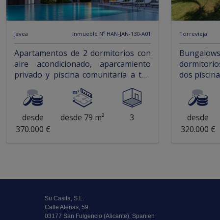
Javea
Inmueble Nº HAN-JAN-130-A01
Torrevieja
Apartamentos de 2 dormitorios con
Bungalow
aire acondicionado, aparcamiento
dormitorio
privado y piscina comunitaria a tan
dos piscin
solo 1,2 km de la playa
desde
desde 79 m²
3
desde
370.000 €
320.000 €
Su Casita, S.L.
Calle Atenas, 59
03177 San Fulgencio (Alicante), Spanien