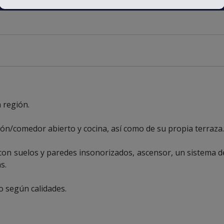
a región.
n/comedor abierto y cocina, así como de su propia terraza.
con suelos y paredes insonorizados, ascensor, un sistema d
s.
io según calidades.