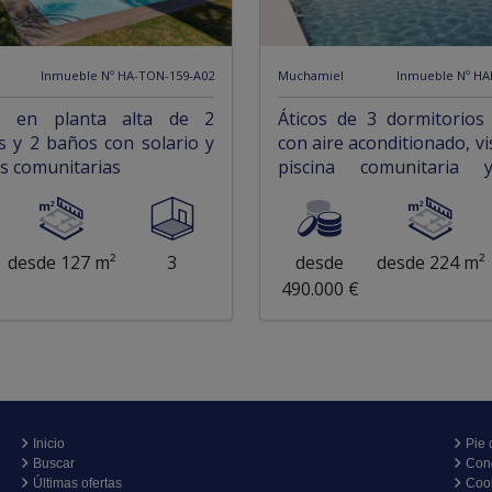
Inmueble Nº HA-TON-159-A02
Muchamiel
Inmueble Nº H
s en planta alta de 2
Áticos de 3 dormitorios
s y 2 baños con solario y
con aire aconditionado, vi
as comunitarias
piscina comunitaria 
privado en el campo de B
desde 127 m²
3
desde
desde 224 m²
490.000 €
Inicio
Pie 
Buscar
Con
Últimas ofertas
Coo