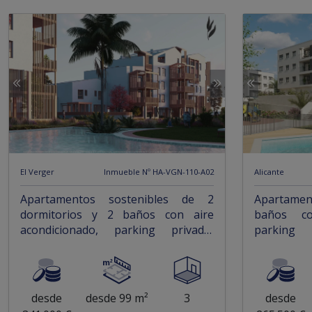
El Verger
Inmueble Nº HA-VGN-110-A02
Alicante
Apartamentos sostenibles de 2
Apartamen
dormitorios y 2 baños con aire
baños co
acondicionado, parking privado,
parking
piscina comunitaria y beach club
comunitari
desde
desde 99 m²
3
desde