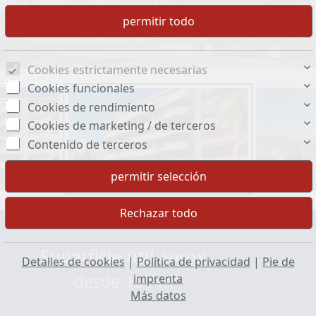
Cookies estrictamente necesarias
Cookies funcionales
Cookies de rendimiento
Cookies de marketing / de terceros
Contenido de terceros
Superficie útil aprox.:
Detalles de cookies
|
Política de privacidad
|
Pie de
desde 101 m²
imprenta
Más datos