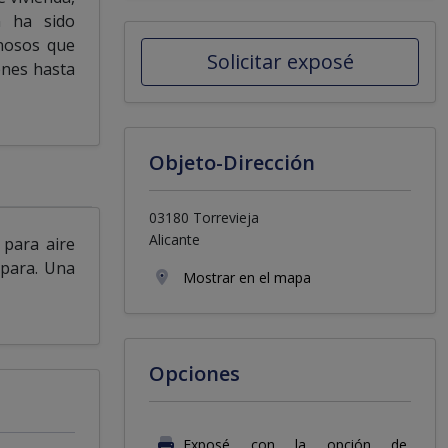
n ha sido
inosos que
Solicitar exposé
enes hasta
Objeto-Dirección
03180 Torrevieja
Alicante
 para aire
mpara. Una
Mostrar en el mapa
Opciones
Exposé con la opción de