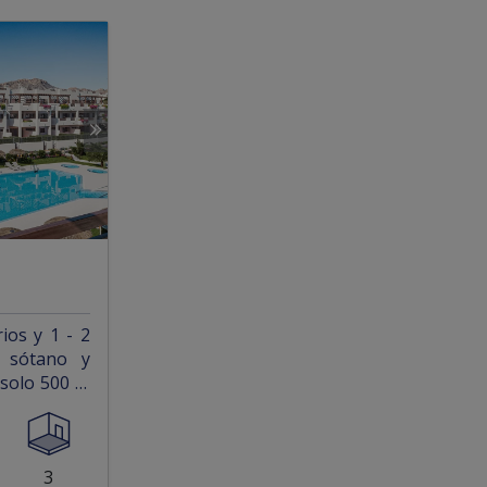
ios y 1 - 2
 sótano y
 solo 500 m
3