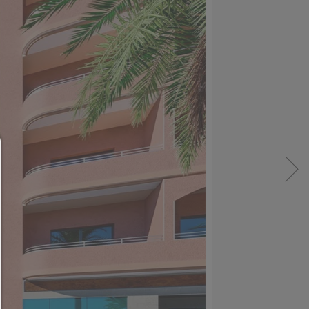
Administradores de consentimiento
AYUDA
Para continuar,debe hacer una selección de cooki
continuación encontrará una explicación de las dif
opciones y su significado.
permitir todo:
Cualquier cookie,como cookies de seguimiento y an