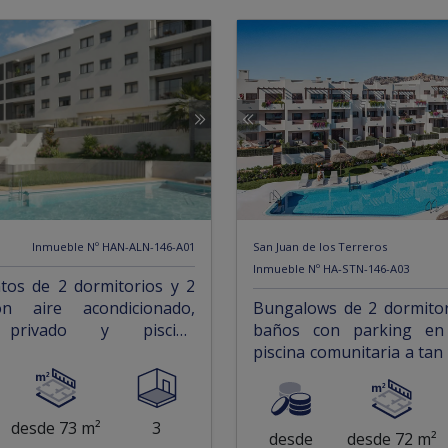
Inmueble Nº HAN-ALN-146-A01
San Juan de los Terreros
Inmueble Nº HA-STN-146-A03
tos de 2 dormitorios y 2
n aire acondicionado,
Bungalows de 2 dormitor
 privado y piscina
baños con parking en
a
piscina comunitaria a tan
de la playa
desde 73 m²
3
desde
desde 72 m²