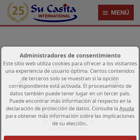
MENÚ
Administradores de consentimiento
Este sitio web utiliza cookies para ofrecer a los visitantes
Objeto 132 de 278
una experiencia de usuario óptima. Ciertos contenidos
de terceros solo se muestran si la opción
Volver al resumen
correspondiente está activada. El procesamiento de
datos también puede tener lugar en un tercer país.
Bungalows altos de 2
Puede encontrar más información al respecto en la
dormitorios y 2 baños
declaración de protección de datos. Consulte la
Ayuda
con solario, parking
para obtener más información sobre las implicaciones
privado y piscina
de su elección..
comunitaria
Referencia: HA-TON-190-A03