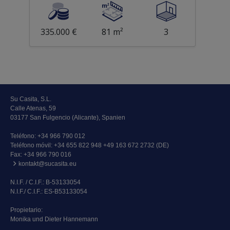
335.000 €
81 m²
3
Su Casita, S.L.
Calle Atenas, 59
03177 San Fulgencio (Alicante), Spanien
Teléfono:
+34 966 790 012
Teléfono móvil:
+34 655 822 948 +49 163 672 2732 (DE)
Fax: +34 966 790 016
kontakt@sucasita.eu
N.I.F. / C.I.F.: B-53133054
N.I.F./ C.I.F.: ES-B53133054
Propietario:
Monika und Dieter Hannemann