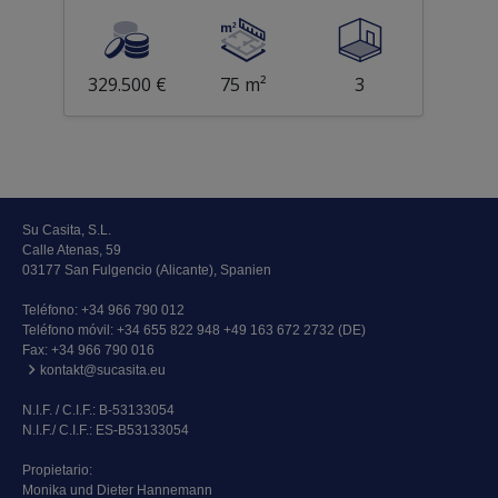
329.500 €
75 m²
3
Su Casita, S.L.
Calle Atenas, 59
03177 San Fulgencio (Alicante), Spanien
Teléfono:
+34 966 790 012
Teléfono móvil:
+34 655 822 948 +49 163 672 2732 (DE)
Fax: +34 966 790 016
kontakt@sucasita.eu
N.I.F. / C.I.F.: B-53133054
N.I.F./ C.I.F.: ES-B53133054
Propietario:
Monika und Dieter Hannemann