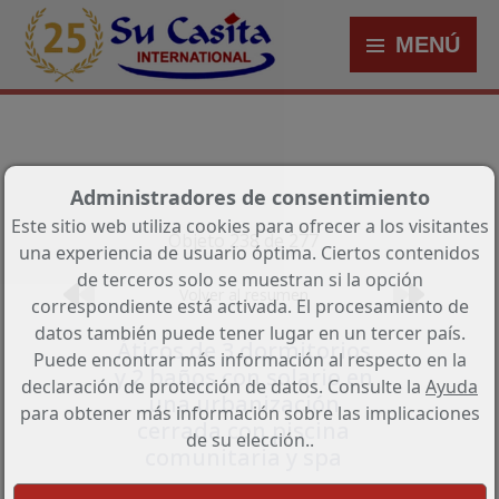
MENÚ
Administradores de consentimiento
Este sitio web utiliza cookies para ofrecer a los visitantes
Objeto 238 de 277
una experiencia de usuario óptima. Ciertos contenidos
de terceros solo se muestran si la opción
Volver al resumen
correspondiente está activada. El procesamiento de
datos también puede tener lugar en un tercer país.
Áticos de 3 dormitorios
Puede encontrar más información al respecto en la
y 2 baños con solario en
declaración de protección de datos. Consulte la
Ayuda
una urbanización
para obtener más información sobre las implicaciones
cerrada con piscina
de su elección..
comunitaria y spa
Referencia: HA-GUN-439-A04