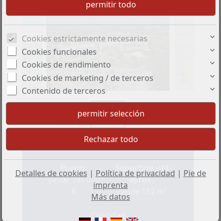
Cookies estrictamente necesarias
Cookies funcionales
Cookies de rendimiento
Cookies de marketing / de terceros
Contenido de terceros
+5
Precio:
Superficie útil
Detalles de cookies
|
Política de privacidad
|
Pie de
desde 395.000
aprox.:
imprenta
€
desde 182 m²
Más datos
Cantidad