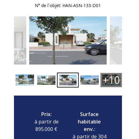
N° de l´objet: HAN-ASN-133-D01
+10
Prix:
Surface
à partir de
habitable
895.000 €
env.:
à partir de 304