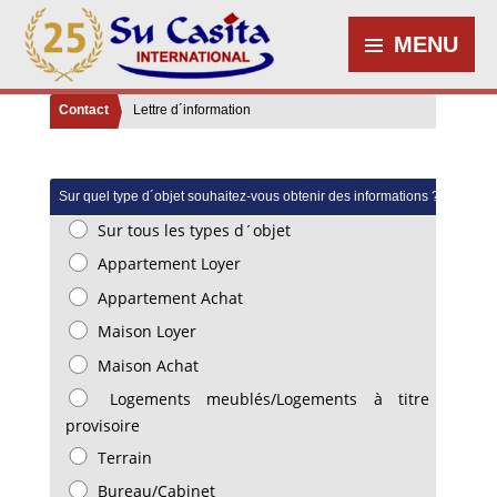
MENU
Contact
Lettre d´information
Sur quel type d´objet souhaitez-vous obtenir des informations ?
(facultatif)
Sur tous les types d´objet
Appartement Loyer
Appartement Achat
Maison Loyer
Maison Achat
Logements meublés/Logements à titre
provisoire
Terrain
Bureau/Cabinet