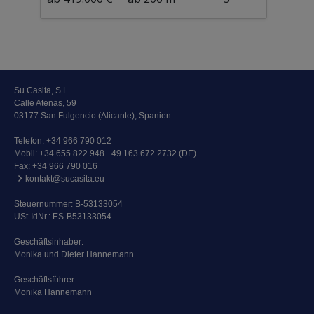
Su Casita, S.L.
Calle Atenas, 59
03177 San Fulgencio (Alicante), Spanien
Telefon:
+34 966 790 012
Mobil:
+34 655 822 948 +49 163 672 2732 (DE)
Fax: +34 966 790 016
kontakt@sucasita.eu
Steuernummer: B-53133054
USt-IdNr.: ES-B53133054
Geschäftsinhaber:
Monika und Dieter Hannemann
Geschäftsführer:
Monika Hannemann