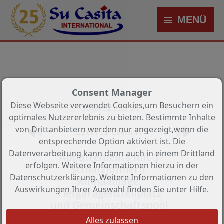
MENÜ
Consent Manager
Diese Webseite verwendet Cookies,um Besuchern ein
Objekt 2 von 34
optimales Nutzererlebnis zu bieten. Bestimmte Inhalte
von Drittanbietern werden nur angezeigt,wenn die
Zurück zur Übersicht
entsprechende Option aktiviert ist. Die
Datenverarbeitung kann dann auch in einem Drittland
Appartements mit 3
erfolgen. Weitere Informationen hierzu in der
Schlafzimmern,
Datenschutzerklärung. Weitere Informationen zu den
Klimaanlage,
Auswirkungen Ihrer Auswahl finden Sie unter
Hilfe
.
Tiefgaragenstellplatz
und Gemeinschaftspool
nur 1,2 km vom Strand