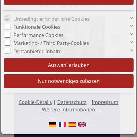
Objekt-Nr.: HAN-JAN-130-A02
Unbedingt erforderliche Cookies
Funktionale Cookies
Performance Cookies
Marketing- / Third Party-Cookies
Drittanbieter-Inhalte
+4
Cookie-Details
|
Datenschutz
|
Impressum
Weitere Informationen
Preis:
Wohnfläche
ab 385.500 €
ca.:
ab 101 m²