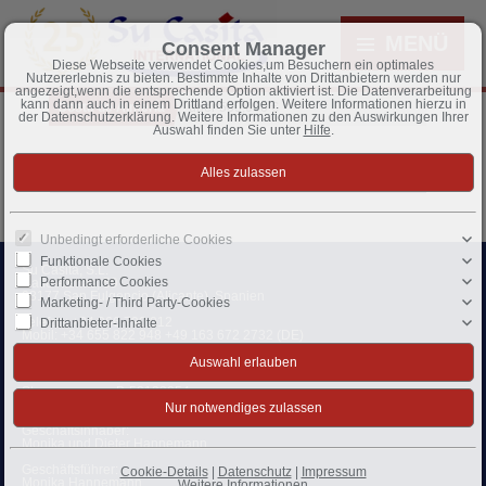
MENÜ
Consent Manager
Diese Webseite verwendet Cookies,um Besuchern ein optimales
Nutzererlebnis zu bieten. Bestimmte Inhalte von Drittanbietern werden nur
angezeigt,wenn die entsprechende Option aktiviert ist. Die Datenverarbeitung
kann dann auch in einem Drittland erfolgen. Weitere Informationen hierzu in
Costa de Almería
über 500,000 €
der Datenschutzerklärung. Weitere Informationen zu den Auswirkungen Ihrer
Auswahl finden Sie unter
Hilfe
.
Zur Zeit sind keine Objekte in dieser Rubrik vorhanden.
Unbedingt erforderliche Cookies
Funktionale Cookies
Su Casita, S.L.
Performance Cookies
Calle Atenas, 59
03177 San Fulgencio (Alicante), Spanien
Marketing- / Third Party-Cookies
Telefon:
+34 966 790 012
Drittanbieter-Inhalte
Mobil:
+34 655 822 948 +49 163 672 2732 (DE)
Fax: +34 966 790 016
kontakt@sucasita.eu
Steuernummer: B-53133054
USt-IdNr.: ES-B53133054
Geschäftsinhaber:
Monika und Dieter Hannemann
Geschäftsführer:
Cookie-Details
|
Datenschutz
|
Impressum
Monika Hannemann
Weitere Informationen