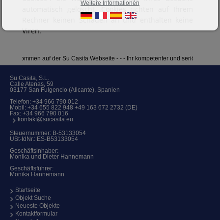
Weitere Informationen
automatisch gelöscht. Cookies richten auf Ihrem
Rechner keinen Schaden an und enthalten keine
Viren.
- - Willkommen auf der Su Casita Webseite - - - Ihr kompetenter und seriöser Part
Su Casita, S.L.
Calle Atenas, 59
03177 San Fulgencio (Alicante), Spanien
Telefon:
+34 966 790 012
Mobil:
+34 655 822 948 +49 163 672 2732 (DE)
Fax: +34 966 790 016
kontakt@sucasita.eu
Steuernummer: B-53133054
USt-IdNr.: ES-B53133054
Geschäftsinhaber:
Monika und Dieter Hannemann
Geschäftsführer:
Monika Hannemann
Startseite
Objekt Suche
Neueste Objekte
Kontaktformular