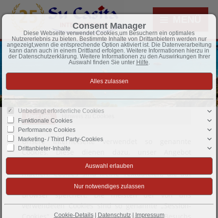
MENÜ
Consent Manager
Diese Webseite verwendet Cookies,um Besuchern ein optimales
Nutzererlebnis zu bieten. Bestimmte Inhalte von Drittanbietern werden nur
angezeigt,wenn die entsprechende Option aktiviert ist. Die Datenverarbeitung
kann dann auch in einem Drittland erfolgen. Weitere Informationen hierzu in
der Datenschutzerklärung. Weitere Informationen zu den Auswirkungen Ihrer
Auswahl finden Sie unter
Hilfe
.
Unbedingt erforderliche Cookies
Über uns
Hinweis zu Cookies
Funktionale Cookies
Performance Cookies
Marketing- / Third Party-Cookies
Unsere Internetseite verwendet so genannte
Drittanbieter-Inhalte
Cookies. Diese dienen dazu, unser Angebot
benutzerfreundlicher, effektiver und sicherer zu
machen. Cookies sind kleine Textdateien, die auf
Ihrem Rechner abgelegt werden und die Ihr
Browser speichert. Die meisten der von uns
verwendeten Cookies sind so genannte „Session-
Cookies“. Sie werden nach Ende Ihres Besuchs
Cookie-Details
|
Datenschutz
|
Impressum