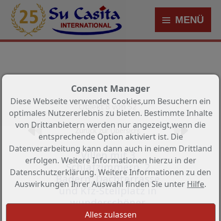
MENÜ
Consent Manager
Diese Webseite verwendet Cookies,um Besuchern ein
Objekt 8 von 52
optimales Nutzererlebnis zu bieten. Bestimmte Inhalte
von Drittanbietern werden nur angezeigt,wenn die
Zurück zur Übersicht
entsprechende Option aktiviert ist. Die
Datenverarbeitung kann dann auch in einem Drittland
Villen mit 3
erfolgen. Weitere Informationen hierzu in der
Schlafzimmern, 2
Datenschutzerklärung. Weitere Informationen zu den
Bädern, Dachterrasse
Auswirkungen Ihrer Auswahl finden Sie unter
Hilfe
.
und Kfz-Stellplatz in
wunderschöner
Golfanlage