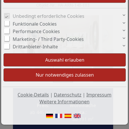
Objekt-Nr.: HA-ARN-140-E03
Unbedingt erforderliche Cookies
Funktionale Cookies
Performance Cookies
Marketing- / Third Party-Cookies
Drittanbieter-Inhalte
+4
Cookie-Details
|
Datenschutz
|
Impressum
Weitere Informationen
Preis:
Wohnfläche
ab 445.000 €
ca.:
ab 191 m²