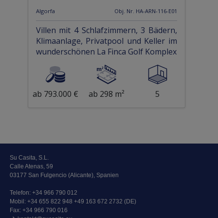
Algorfa
Obj. Nr. HA-ARN-116-E01
Villen mit 4 Schlafzimmern, 3 Bädern,
Klimaanlage, Privatpool und Keller im
wunderschönen La Finca Golf Komplex
ab 793.000 €
ab 298 m²
5
Su Casita, S.L.
Calle Atenas, 59
03177 San Fulgencio (Alicante), Spanien
Telefon:
+34 966 790 012
Mobil:
+34 655 822 948 +49 163 672 2732 (DE)
Fax: +34 966 790 016