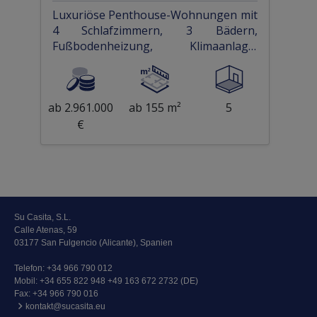
Luxuriöse Penthouse-Wohnungen mit
4 Schlafzimmern, 3 Bädern,
Fußbodenheizung, Klimaanlage,
Meerblick und Privatpool nur 700 m
vom Strand
ab 2.961.000
ab 155 m²
5
€
Su Casita, S.L.
Calle Atenas, 59
03177 San Fulgencio (Alicante), Spanien
Telefon:
+34 966 790 012
Mobil:
+34 655 822 948 +49 163 672 2732 (DE)
Fax: +34 966 790 016
kontakt@sucasita.eu