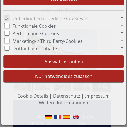
im Santa Rosalía Lake
and Life Resort
Unbedingt erforderliche Cookies
Objekt-Nr.: HA-LAN-450-A03
Funktionale Cookies
Performance Cookies
Marketing- / Third Party-Cookies
Drittanbieter-Inhalte
+4
Cookie-Details
|
Datenschutz
|
Impressum
Weitere Informationen
Preis:
Wohnfläche
ab 529.000 €
ca.: