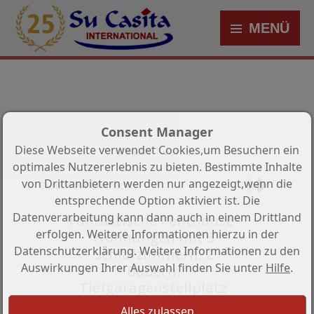
MENÜ
Consent Manager
Diese Webseite verwendet Cookies,um Besuchern ein
Objekt 1 von 5
optimales Nutzererlebnis zu bieten. Bestimmte Inhalte
von Drittanbietern werden nur angezeigt,wenn die
Zurück zur Übersicht
entsprechende Option aktiviert ist. Die
Datenverarbeitung kann dann auch in einem Drittland
Fantastische Penthouse-
erfolgen. Weitere Informationen hierzu in der
Wohnungen mit 3
Datenschutzerklärung. Weitere Informationen zu den
Schlafzimmern, 2
Auswirkungen Ihrer Auswahl finden Sie unter
Hilfe
.
Bädern,
Tiefgaragenstellplatz
und Gemeinschaftspool