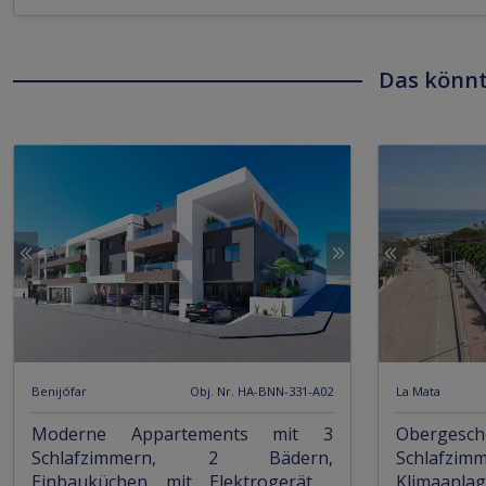
Das könnt
Benijófar
Obj. Nr. HA-BNN-331-A02
La Mata
Moderne Appartements mit 3
Obergesc
Schlafzimmern, 2 Bädern,
Schlafz
Einbauküchen mit Elektrogeräten
Klimaanlag