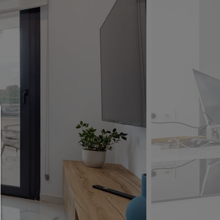
Consent Manager
HILFE
Um fortfahren zu können,müssen Sie eine Cook
Auswahl treffen. Nachfolgend erhalten Sie ein
Erläuterung der verschiedenen Optionen und ih
Bedeutung.
Alles zulassen: