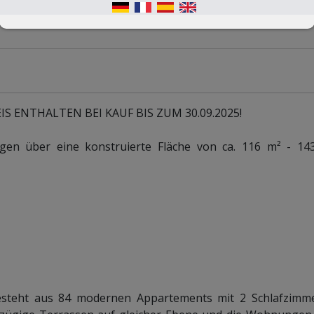
ENTHALTEN BEI KAUF BIS ZUM 30.09.2025!
n über eine konstruierte Fläche von ca. 116 m² - 143 
steht aus 84 modernen Appartements mit 2 Schlafzimm