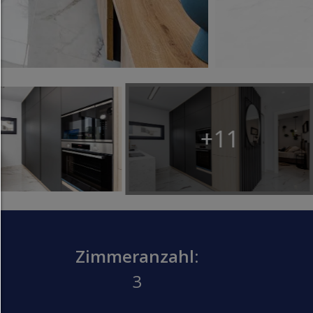
Jedes Cookie wie z.B. Tracking- und Analytische-Co
sowie Drittanbieter-Inhalte.
Auswahl erlauben:
Es werden nur Drittanbieter-Inhalte oder die Coo
Arten zugelassen die Sie in den Checkboxen ange
haben.
+10
Nur notwendiges zulassen:
Es werden nur die technisch notwendigen Cook
zugelassen und keine Drittanbieter-Inhalte.
Sie können Ihre Cookie-Einstellung jederzeit hier ä
Cookie-Details
|
Datenschutz
|
Impressum
Zimmeranzahl:
zurück
3