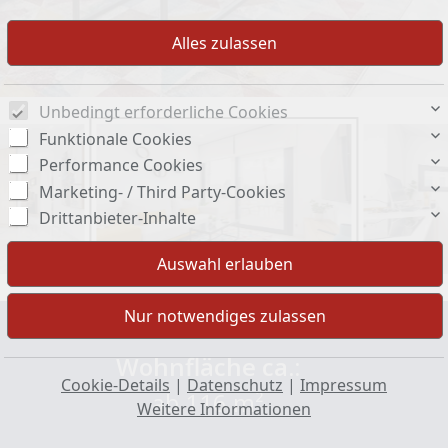
Unbedingt erforderliche Cookies
Funktionale Cookies
Performance Cookies
Marketing- / Third Party-Cookies
Drittanbieter-Inhalte
Wohnfläche ca.:
Cookie-Details
|
Datenschutz
|
Impressum
ab 116 m²
Weitere Informationen