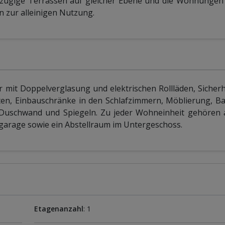
ügige Terrassen auf gleicher Ebene und die Wohnungen 
 zur alleinigen Nutzung.
mit Doppelverglasung und elektrischen Rollläden, Sicherh
ten, Einbauschränke in den Schlafzimmern, Möblierung, 
 Duschwand und Spiegeln. Zu jeder Wohneinheit gehören
efgarage sowie ein Abstellraum im Untergeschoss.
Etagenanzahl
: 1