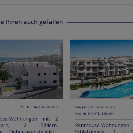
e Ihnen auch gefallen
Obj. Nr. HA-TLN-140-A02
San Juan de los Terreros
Obj. Nr. HA-STN-146-A04
hoss-Wohnungen mit 2
immern, 2 Bädern,
Penthouse-Wohnung
e, Tiefgaragenstellplatz,
Schlafzimmer, 1 - 