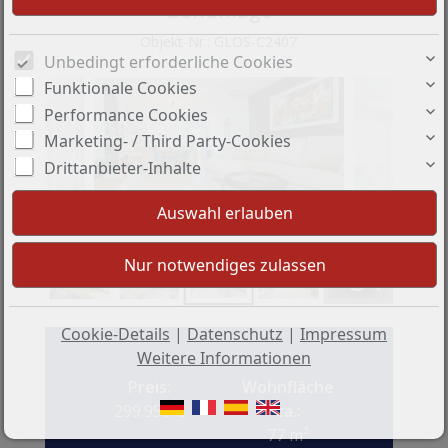
Golfanlage
Objekt-Nr.: GLOS-C2407
Unbedingt erforderliche Cookies
Funktionale Cookies
Performance Cookies
Marketing- / Third Party-Cookies
Drittanbieter-Inhalte
+31
Cookie-Details
|
Datenschutz
|
Impressum
Weitere Informationen
Preis:
Wohnfläche
299.950 €
ca.:
77 m²