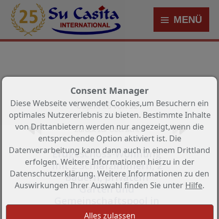
MENÜ
Consent Manager
Diese Webseite verwendet Cookies,um Besuchern ein
Objekt 28 von 52
optimales Nutzererlebnis zu bieten. Bestimmte Inhalte
von Drittanbietern werden nur angezeigt,wenn die
Zurück zur Übersicht
entsprechende Option aktiviert ist. Die
Datenverarbeitung kann dann auch in einem Drittland
Erdgeschoss-Wohnung
erfolgen. Weitere Informationen hierzu in der
mit 2 Schlafzimmern, 2
Datenschutzerklärung. Weitere Informationen zu den
Bädern, privatem
Auswirkungen Ihrer Auswahl finden Sie unter
Hilfe
.
Garten und
Gemeinschaftspool in
der Lo Romero-