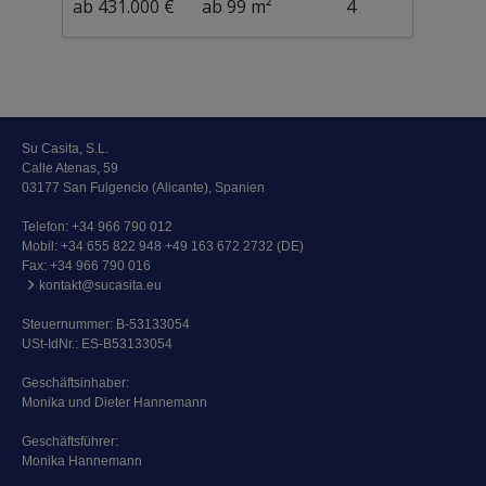
ab 431.000 €
ab 99 m²
4
Su Casita, S.L.
Calle Atenas, 59
03177 San Fulgencio (Alicante), Spanien
Telefon:
+34 966 790 012
Mobil:
+34 655 822 948 +49 163 672 2732 (DE)
Fax: +34 966 790 016
kontakt@sucasita.eu
Steuernummer: B-53133054
USt-IdNr.: ES-B53133054
Geschäftsinhaber:
Monika und Dieter Hannemann
Geschäftsführer:
Monika Hannemann