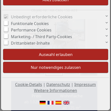
Linie am Strand
Objekt-Nr.: HA-CAN-150-A03
Unbedingt erforderliche Cookies
Funktionale Cookies
Performance Cookies
Marketing- / Third Party-Cookies
Drittanbieter-Inhalte
+4
Cookie-Details
|
Datenschutz
|
Impressum
Weitere Informationen
Preis:
Wohnfläche
ab 1.029.000 €
ca.:
ab 125 m²