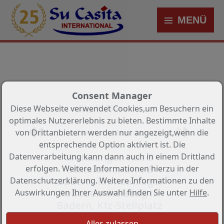
MENÜ
Consent Manager
Objekt 29 von 52
Diese Webseite verwendet Cookies,um Besuchern ein
optimales Nutzererlebnis zu bieten. Bestimmte Inhalte
von Drittanbietern werden nur angezeigt,wenn die
Zurück zur Übersicht
entsprechende Option aktiviert ist. Die
Wohnungen mit 3
Datenverarbeitung kann dann auch in einem Drittland
Schlafzimmern, 2
erfolgen. Weitere Informationen hierzu in der
Bädern, Klimaanlage,
Datenschutzerklärung. Weitere Informationen zu den
Fußbodenheizung in
Auswirkungen Ihrer Auswahl finden Sie unter
Hilfe
.
Bädern, Kfz-Stellplatz
und Meerblick in erster