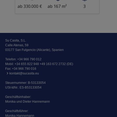
ab 330.000 €
ab 167 m²
3
Su Casita, S.L.
Calle Atenas, 59
03177 San Fulgencio (Alicante), Spanien
Telefon:
+34 966 790 012
Mobil:
+34 655 822 948 +49 163 672 2732 (DE)
Fax: +34 966 790 016
kontakt@sucasita.eu
Steuernummer: B-53133054
USt-IdNr.: ES-B53133054
Geschäftsinhaber:
Monika und Dieter Hannemann
Geschäftsführer:
Monika Hannemann