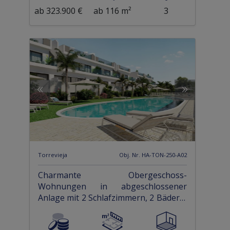
ab 323.900 €
ab 116 m²
3
Torrevieja
Obj. Nr. HA-TON-250-A02
Charmante Obergeschoss-
Wohnungen in abgeschlossener
Anlage mit 2 Schlafzimmern, 2 Bädern,
Dachterrasse und Gemeinschaftspool