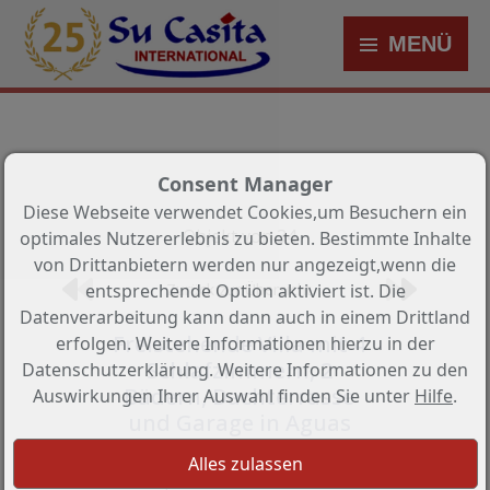
MENÜ
Consent Manager
Diese Webseite verwendet Cookies,um Besuchern ein
Objekt von 34
optimales Nutzererlebnis zu bieten. Bestimmte Inhalte
von Drittanbietern werden nur angezeigt,wenn die
entsprechende Option aktiviert ist. Die
Zurück zur Übersicht
Datenverarbeitung kann dann auch in einem Drittland
Freistehende Villa mit 4
erfolgen. Weitere Informationen hierzu in der
Schlafzimmern, 2
Datenschutzerklärung. Weitere Informationen zu den
Bädern, Dachterrasse
Auswirkungen Ihrer Auswahl finden Sie unter
Hilfe
.
und Garage in Aguas
Nuevas
Objekt-Nr.: OSID-BCD5201