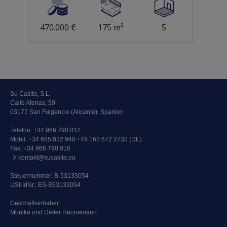
470.000 €
175 m²
5
Su Casita, S.L.
Calle Atenas, 59
03177 San Fulgencio (Alicante), Spanien
Telefon:
+34 966 790 012
Mobil:
+34 655 822 948 +49 163 672 2732 (DE)
Fax: +34 966 790 016
kontakt@sucasita.eu
Steuernummer: B-53133054
USt-IdNr.: ES-B53133054
Geschäftsinhaber:
Monika und Dieter Hannemann