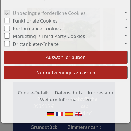
Unbedingt erforderliche Cookies
Funktionale Cookies
Performance Cookies
Marketing- / Third Party-Cookies
Drittanbieter-Inhalte
+34
Cookie-Details
|
Datenschutz
|
Impressum
Preis:
Wohnfläche
Weitere Informationen
398.995 €
ca.:
124 m²
Grundstück
Zimmeranzahl: