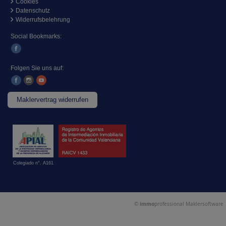
Cookies
Datenschutz
Widerrufsbelehrung
Social Bookmarks:
Folgen Sie uns auf:
Maklervertrag widerrufen
Colegiado n°. A161
©
immo
professional
Maklersoftware