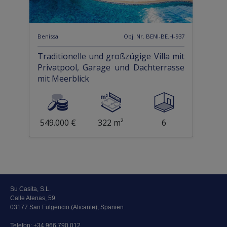
Benissa
Obj. Nr. BENI-BE.H-937
Traditionelle und großzügige Villa mit
Privatpool, Garage und Dachterrasse
mit Meerblick
549.000 €
322 m²
6
Su Casita, S.L.
Calle Atenas, 59
03177 San Fulgencio (Alicante), Spanien
Telefon:
+34 966 790 012