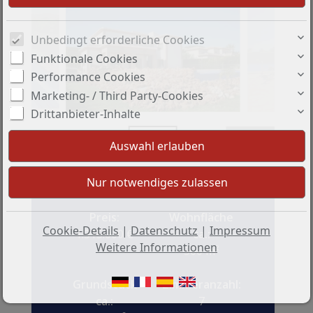
Unbedingt erforderliche Cookies
Funktionale Cookies
Performance Cookies
Marketing- / Third Party-Cookies
Drittanbieter-Inhalte
+3
Preis:
Wohnfläche
Cookie-Details
|
Datenschutz
|
Impressum
1.315.000 €
ca.:
Weitere Informationen
300 m²
Grundstück
Zimmeranzahl:
ca.:
7