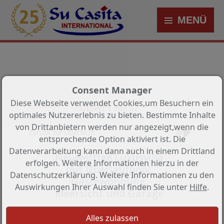
MENÜ
Consent Manager
Diese Webseite verwendet Cookies,um Besuchern ein
Objekt 1 von 52
optimales Nutzererlebnis zu bieten. Bestimmte Inhalte
von Drittanbietern werden nur angezeigt,wenn die
Zurück zur Übersicht
entsprechende Option aktiviert ist. Die
Datenverarbeitung kann dann auch in einem Drittland
Neuwertige Luxusvilla
erfolgen. Weitere Informationen hierzu in der
mit Überlaufpool,
Datenschutzerklärung. Weitere Informationen zu den
Gästewohnung,
Auswirkungen Ihrer Auswahl finden Sie unter
Hilfe
.
Meersicht und Garage
Objekt-Nr.: CNS-2-0914