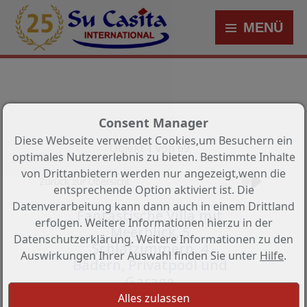
MENÜ
Consent Manager
Diese Webseite verwendet Cookies,um Besuchern ein
Objekt 1 von 69
optimales Nutzererlebnis zu bieten. Bestimmte Inhalte
von Drittanbietern werden nur angezeigt,wenn die
Zurück zur Übersicht
entsprechende Option aktiviert ist. Die
Datenverarbeitung kann dann auch in einem Drittland
Fantastische Villa mit
erfolgen. Weitere Informationen hierzu in der
Meerblick, 5
Datenschutzerklärung. Weitere Informationen zu den
Schlafzimmern, 4
Auswirkungen Ihrer Auswahl finden Sie unter
Hilfe
.
Bädern, Privatpool und
Garage
Objekt-Nr.: CNS-MJ-0618