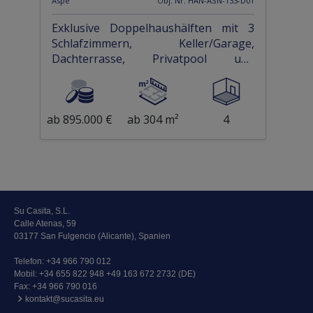
Aspe
Obj. Nr. HAN-ASN-133-D01
Exklusive Doppelhaushälften mit 3
Schlafzimmern, Keller/Garage,
Dachterrasse, Privatpool und
fantastischem Ausblick auf den
Golfplatz
ab 895.000 €
ab 304 m²
4
Su Casita, S.L.
Calle Atenas, 59
03177 San Fulgencio (Alicante), Spanien
Telefon:
+34 966 790 012
Mobil:
+34 655 822 948 +49 163 672 2732 (DE)
Fax: +34 966 790 016
kontakt@sucasita.eu