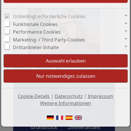
Unbedingt erforderliche Cookies
Funktionale Cookies
Performance Cookies
Marketing- / Third Party-Cookies
Drittanbieter-Inhalte
+28
Cookie-Details
|
Datenschutz
|
Impressum
Preis:
Wohnfläche
Weitere Informationen
1.499.000 €
ca.:
425 m²
Grundstück
Zimmeranzahl: