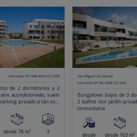
Inmueble Nº HAN-MLN-612-A05
San Miguel de Salinas
Inmueble Nº HA-SMN-227-A03
tos de 2 dormitorios y 2
aire acondicionado, suelo
Bungalows bajos de 3 do
parking privado a tan sólo
2 baños con jardín privad
 playa
comunitaria
desde 78 m²
3
desde
desde 163 m²