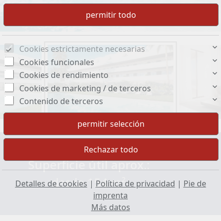
Cookies estrictamente necesarias
Cookies funcionales
Cookies de rendimiento
Cookies de marketing / de terceros
Contenido de terceros
Superficie útil aprox.:
desde 154 m²
Detalles de cookies
|
Política de privacidad
|
Pie de
imprenta
Más datos