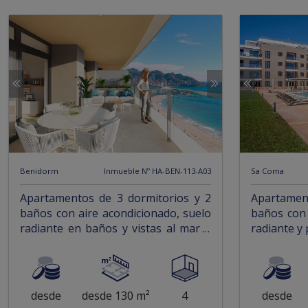
Benidorm
Inmueble Nº HA-BEN-113-A03
Sa Coma
Apartamentos de 3 dormitorios y 2
Apartamen
baños con aire acondicionado, suelo
baños con 
radiante en baños y vistas al mar a
radiante y 
tan solo 100 m de la playa
800 m de la
desde
desde 130 m²
4
desde