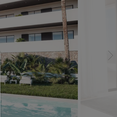
Administradores de consentimiento
AYUDA
Para continuar,debe hacer una selección de cooki
continuación encontrará una explicación de las dif
opciones y su significado.
permitir todo:
Cualquier cookie,como cookies de seguimiento y an