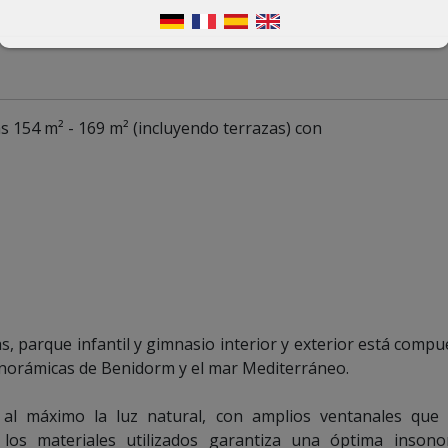
s 154 m² - 169 m² (incluyendo terrazas) con
s, parque infantil y gimnasio interior y exterior está compu
anorámicas de Benidorm y el mar Mediterráneo.
 al máximo la luz natural, con amplios ventanales que
los materiales utilizados garantiza una óptima insonor