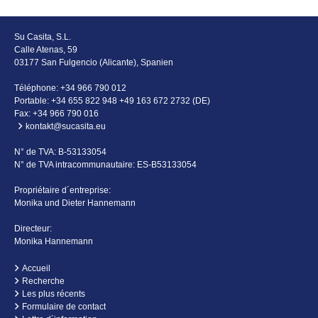
Su Casita, S.L.
Calle Atenas, 59
03177 San Fulgencio (Alicante), Spanien
Téléphone:
+34 966 790 012
Portable:
+34 655 822 948 +49 163 672 2732 (DE)
Fax: +34 966 790 016
kontakt@sucasita.eu
N° de TVA: B-53133054
N° de TVA intracommunautaire: ES-B53133054
Propriétaire d´entreprise:
Monika und Dieter Hannemann
Directeur:
Monika Hannemann
Accueil
Recherche
Les plus récents
Formulaire de contact