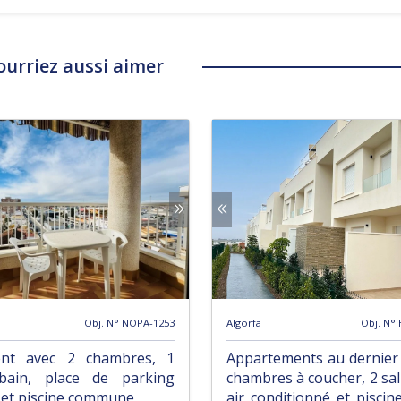
ourriez aussi aimer
Obj. N° NOPA-1253
Algorfa
Obj. N°
ent avec 2 chambres, 1
Appartements au dernier
bain, place de parking
chambres à coucher, 2 sal
 et piscine commune
air conditionné et pisc