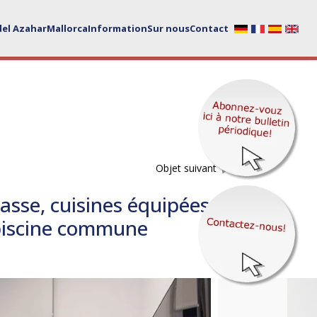
del Azahar
Mallorca
Information
Sur nous
Contact
Objet suivant
asse, cuisines équipées
 piscine commune