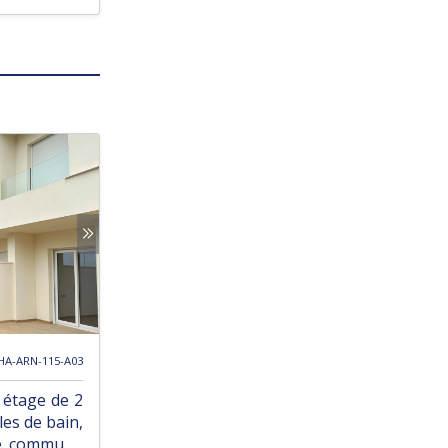
 HA-ARN-115-A03
 étage de 2
les de bain,
ine commune