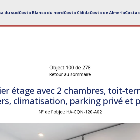
ca du sud
Costa Blanca du nord
Costa Cálida
Costa de Almería
Costa 
Object 100 de 278
Retour au sommaire
r étage avec 2 chambres, toit-terr
rs, climatisation, parking privé et
N° de l´objet: HA-CQN-120-A02