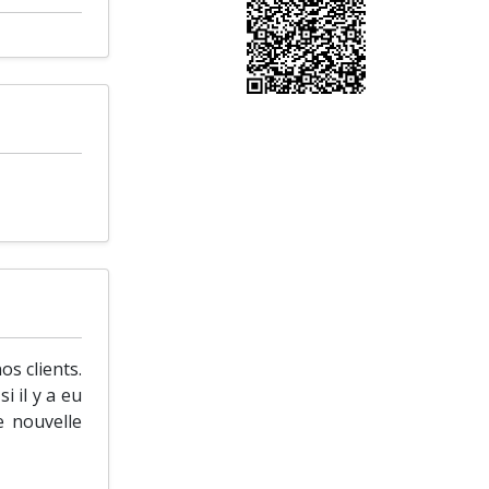
s clients.
i il y a eu
e nouvelle