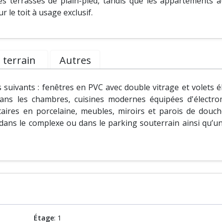
s terrasses de plain-pied, tandis que les appartements 
 le toit à usage exclusif.
 terrain
Autres
suivants : fenêtres en PVC avec double vitrage et volets él
 dans les chambres, cuisines modernes équipées d'électr
itaires en porcelaine, meubles, miroirs et parois de douc
ans le complexe ou dans le parking souterrain ainsi qu’u
Étage
: 1