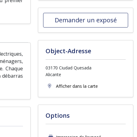
au premier
Demander un exposé
Object-Adresse
ectriques,
oménagers,
03170 Ciudad Quesada
he. Chaque
Alicante
n débarras
Afficher dans la carte
Options