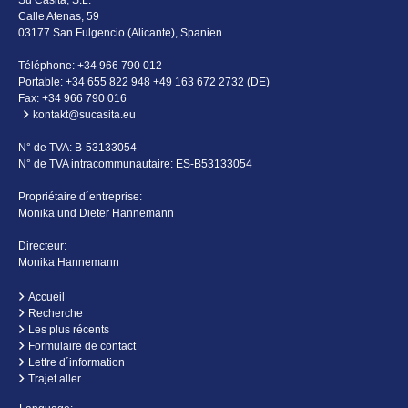
Su Casita, S.L.
Calle Atenas, 59
03177 San Fulgencio (Alicante), Spanien
Téléphone:
+34 966 790 012
Portable:
+34 655 822 948 +49 163 672 2732 (DE)
Fax: +34 966 790 016
kontakt@sucasita.eu
N° de TVA: B-53133054
N° de TVA intracommunautaire: ES-B53133054
Propriétaire d´entreprise:
Monika und Dieter Hannemann
Directeur:
Monika Hannemann
Accueil
Recherche
Les plus récents
Formulaire de contact
Lettre d´information
Trajet aller