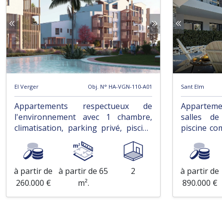
El Verger
Obj. N° HA-VGN-110-A01
Sant Elm
Appartements respectueux de
Apparteme
l'environnement avec 1 chambre,
salles de
climatisation, parking privé, piscine
piscine co
communautaire à seulement 400 m
seulement 
de la plage
à partir de
à partir de 65
2
à partir de
260.000 €
m².
890.000 €