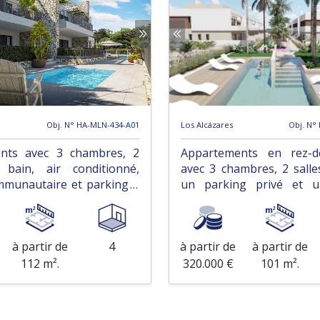
Obj. N° HA-MLN-434-A01
Los Alcázares
Obj. N°
nts avec 3 chambres, 2
Appartements en rez-d
 bain, air conditionné,
avec 3 chambres, 2 salle
mmunautaire et parking à
un parking privé et u
100 m de la mer
commune à proximité du 
à partir de
4
à partir de
à partir de
112 m².
320.000 €
101 m².