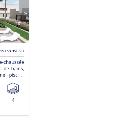
 HA-LAN-451-A01
e-chaussée
s de bains,
ne piscine
Serena Golf
4