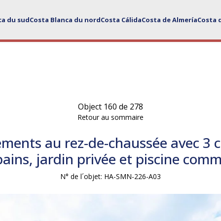
ca du sud
Costa Blanca du nord
Costa Cálida
Costa de Almería
Costa 
Object 160 de 278
Retour au sommaire
ments au rez-de-chaussée avec 3 
bains, jardin privée et piscine co
N° de l´objet: HA-SMN-226-A03