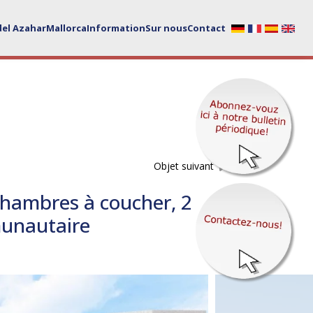
del Azahar
Mallorca
Information
Sur nous
Contact
Objet suivant
chambres à coucher, 2
mmunautaire