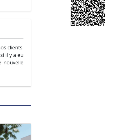
s clients.
i il y a eu
e nouvelle