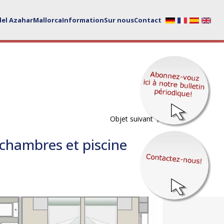
del Azahar
Mallorca
Information
Sur nous
Contact
Objet suivant
 chambres et piscine