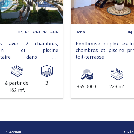
Obj. N° HAN-ASN-112-A02
Denia
Obj.
es avec 2 chambres,
Penthouse duplex exclu
sation et piscine
chambres et piscine pri
autaire dans un
toit-terrasse
e complexe de golf
à partir de
3
859.000 €
223 m².
162 m².
Accueil
Réd