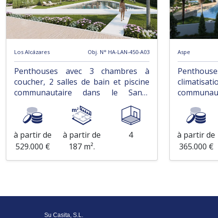
Los Alcázares
Obj. N° HA-LAN-450-A03
Aspe
Penthouses avec 3 chambres à
Penthous
coucher, 2 salles de bain et piscine
climati
communautaire dans le Santa
commun
Rosalía Lake and Life Resort
remarquabl
à partir de
à partir de
4
à partir de
529.000 €
187 m².
365.000 €
Su Casita, S.L.