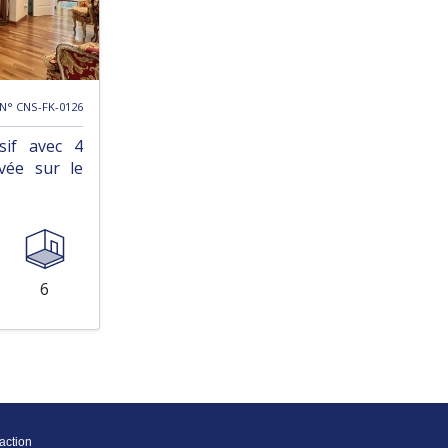
 N° CNS-FK-0126
sif avec 4
vée sur le
6
action