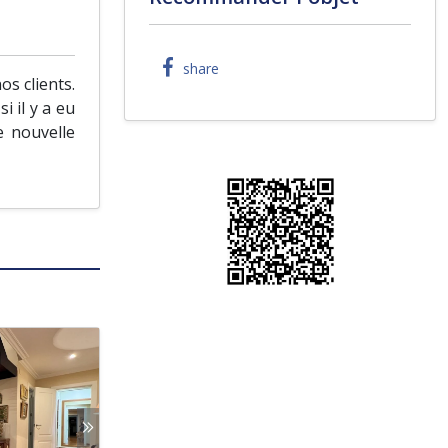
share
s clients.
i il y a eu
e nouvelle