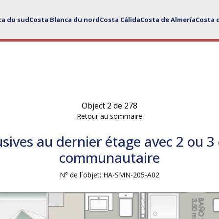
ca du sud
Costa Blanca du nord
Costa Cálida
Costa de Almería
Costa 
Object 2 de 278
Retour au sommaire
ives au dernier étage avec 2 ou 3
communautaire
N° de l´objet: HA-SMN-205-A02