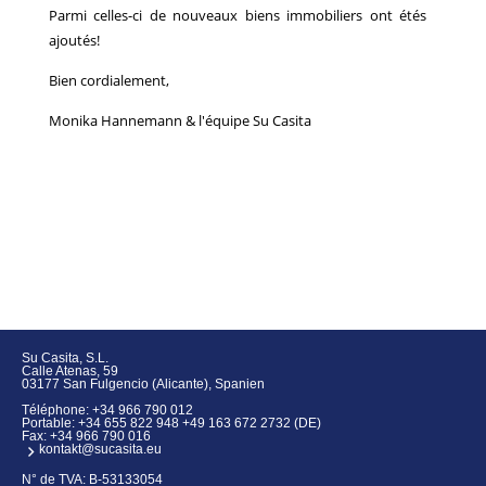
Parmi celles-ci de nouveaux biens immobiliers ont étés
ajoutés!
Bien cordialement,
Monika Hannemann & l'équipe Su Casita
Su Casita, S.L.
Calle Atenas, 59
03177 San Fulgencio (Alicante), Spanien
Téléphone:
+34 966 790 012
Portable:
+34 655 822 948 +49 163 672 2732 (DE)
Fax: +34 966 790 016
kontakt@sucasita.eu
N° de TVA: B-53133054