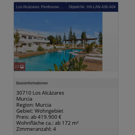
Los Alcázares: Penthouse-Wohnungen mit 3 Schlafzimmern, 2 Bädern, Dachterrasse, Gemeinschaftspool und Tiefgaragenstellplatz im La Serena Golf Komplex
Objekt-Nr.: HA-LAN-436-A04
23
Basisinformationen
30710 Los Alcázares
Murcia
Region: Murcia
Gebiet: Wohngebiet
Preis: ab 419.900 €
Wohnfläche ca.: ab 172 m²
Zimmeranzahl: 4