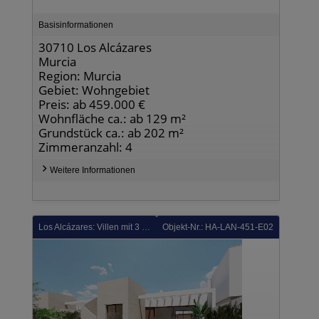
Basisinformationen
30710 Los Alcázares
Murcia
Region: Murcia
Gebiet: Wohngebiet
Preis: ab 459.000 €
Wohnfläche ca.: ab 129 m²
Grundstück ca.: ab 202 m²
Zimmeranzahl: 4
Weitere Informationen
Los Alcázares: Villen mit 3 Schlafzimmern, 2 Bädern, Dachterrasse, Tiefgaragenstellplatz und Gemeinschaftspool neben Serena Golf
Objekt-Nr.: HA-LAN-451-E02