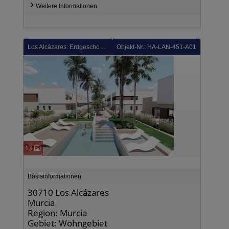
Weitere Informationen
Los Alcázares: Erdgeschoss-Wohnungen mit 3 Schlafzimmern, 2 Bädern, Tiefgaragenstellplatz und Gemeinschaftspool neben Serena Golf
Objekt-Nr.: HA-LAN-451-A01
13
Basisinformationen
30710 Los Alcázares
Murcia
Region: Murcia
Gebiet: Wohngebiet