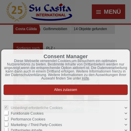
MENÜ
Costa Cálida
Golfimmobilien
14 Objekte gefunden
Sortieren nach
PLZ ↑
Consent Manager
Diese Webseite verwendet Cookies,um Besuchern ein optimales
Nutzererlebnis zu bieten. Bestimmte Inhalte von Drittanbietern werden nur
Alhama de Murcia: Villen mit 3 Schlafzimmern, 2 Bädern, Dachterrasse, Vorinstallation Klimaanlage und Privatpool im Condado de Alhama Golf Resort
Objekt-Nr.: HA-AHN-120-E02
angezeigt,wenn die entsprechende Option aktiviert ist. Die Datenverarbeitung
kann dann auch in einem Drittland erfolgen. Weitere Informationen hierzu in
der Datenschutzerklärung. Weitere Informationen zu den Auswirkungen Ihrer
Auswahl finden Sie unter
Hilfe
.
Unbedingt erforderliche Cookies
7
Funktionale Cookies
Performance Cookies
Marketing- / Third Party-Cookies
Basisinformationen
Drittanbieter-Inhalte