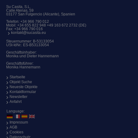
Su Casita, S.L.
Calle Atenas, 59
03177 San Fulgencio (Alicante), Spanien
Telefon:
+34 966 790 012
Mobil:
+34 655 822 948 +49 163 672 2732 (DE)
Fax: +34 966 790 016
kontakt@sucasita.eu
Steuernummer: B-53133054
USt-IdNr.: ES-B53133054
Geschäftsinhaber:
Monika und Dieter Hannemann
Geschäftsführer:
Monika Hannemann
Startseite
Objekt Suche
Neueste Objekte
Kontaktformular
Newsletter
Anfahrt
Language:
Impressum
AGB
Cookies
Datenschutz