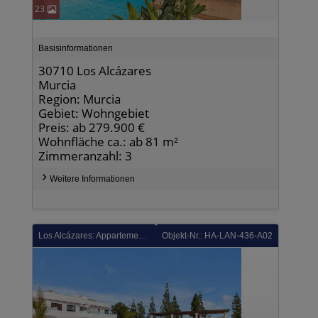
23
Basisinformationen
30710 Los Alcázares
Murcia
Region: Murcia
Gebiet: Wohngebiet
Preis: ab 279.900 €
Wohnfläche ca.: ab 81 m²
Zimmeranzahl: 3
Weitere Informationen
Los Alcázares: Appartements mit 3 Schlafzimmern, 2 Bädern, Gemeinschaftspool und Tiefgaragenstellplatz im La Serena Golf Komplex
Objekt-Nr.: HA-LAN-436-A02