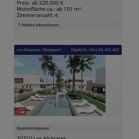
Preis: ab 320.000 €
Wohnfläche ca.: ab 101 m²
Zimmeranzahl: 4
Weitere Informationen
Los Alcázares: Obergeschoss-Wohnungen mit 3 Schlafzimmern, 2 Bädern, Dachterrasse, Tiefgaragenstellplatz und Gemeinschaftspool neben Serena Golf
Objekt-Nr.: HA-LAN-451-A02
16
Basisinformationen
30710 Los Alcázares