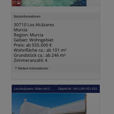
27
Basisinformationen
30710 Los Alcázares
Murcia
Region: Murcia
Gebiet: Wohngebiet
Preis: ab 555.000 €
Wohnfläche ca.: ab 101 m²
Grundstück ca.: ab 246 m²
Zimmeranzahl: 4
Weitere Informationen
Los Alcázares: Villen mit 3 Schlafzimmern, 2 Bädern, Klimaanlage, Kfz-Stellplatz und Privatpool in der La Serena Golfanlage
Objekt-Nr.: HA-LAN-501-E01