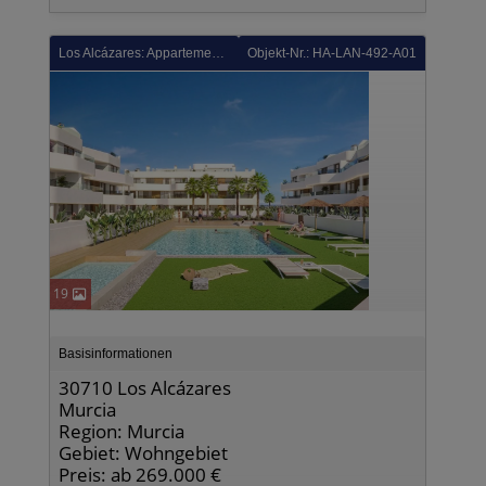
Los Alcázares: Appartements mit 2 Schlafzimmern, 2 Bädern, Tiefgaragenstellplatz und Gemeinschaftspool in der Golfanlage La Serena Golf
Objekt-Nr.: HA-LAN-492-A01
19
Basisinformationen
30710 Los Alcázares
Murcia
Region: Murcia
Gebiet: Wohngebiet
Preis: ab 269.000 €