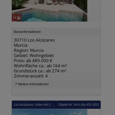
18
Basisinformationen
30710 Los Alcázares
Murcia
Region: Murcia
Gebiet: Wohngebiet
Preis: ab 489.000 €
Wohnfläche ca.: ab 164 m²
Grundstück ca.: ab 274 m²
Zimmeranzahl: 4
Weitere Informationen
Los Alcázares: Villen mit 3 Schlafzimmern, 3 Bädern, Dachterrasse, Tiefgaragenstellplatz und Gemeinschaftspool neben Serena Golf
Objekt-Nr.: HA-LAN-451-E03