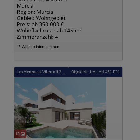
Murcia
Region: Murcia
Gebiet: Wohngebiet
Preis: ab 350.000 €
Wohnfläche ca.: ab 145 m²
Zimmeranzahl: 4
Weitere Informationen
Los Alcázares: Villen mit 3 Schlafzimmern, 2 Bädern, Gäste-WC, Tiefgaragenstellplatz und Gemeinschaftspool neben Serena Golf
Objekt-Nr.: HA-LAN-451-E01
15