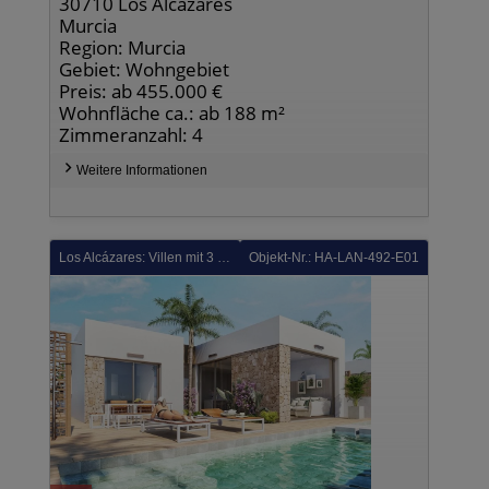
30710 Los Alcázares
Murcia
Region: Murcia
Gebiet: Wohngebiet
Preis: ab 455.000 €
Wohnfläche ca.: ab 188 m²
Zimmeranzahl: 4
Weitere Informationen
Los Alcázares: Villen mit 3 Schlafzimmern, 2 Bädern, optionaler Dachterrasse, Kfz-Stellplatz und Privatpool in der Golfanlage La Serena Golf
Objekt-Nr.: HA-LAN-492-E01