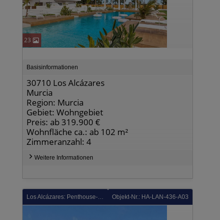
23
Basisinformationen
30710 Los Alcázares
Murcia
Region: Murcia
Gebiet: Wohngebiet
Preis: ab 319.900 €
Wohnfläche ca.: ab 102 m²
Zimmeranzahl: 4
Weitere Informationen
Los Alcázares: Penthouse-Wohnungen mit 2 Schlafzimmern, 2 Bädern, Dachterrasse, Gemeinschaftspool und Tiefgaragenstellplatz im La Serena Golf Komplex
Objekt-Nr.: HA-LAN-436-A03