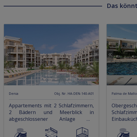
Das könnt
Denia
Obj. Nr. HA-DEN-140-A01
Palma de Mallo
Appartements mit 2 Schlafzimmern,
Obergesc
2 Bädern und Meerblick in
Schlafz
abgeschlossener Anlage mit
Einbauküc
Gemeinschaftspool direkt am Strand
Klim
Tiefgarage