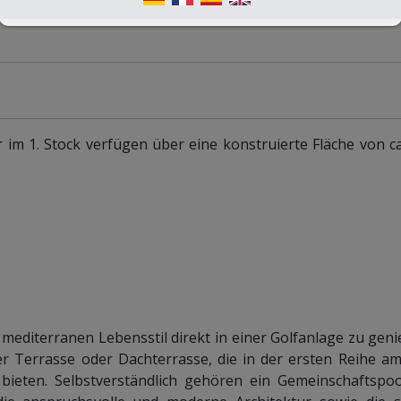
 1. Stock verfügen über eine konstruierte Fläche von ca
mediterranen Lebensstil direkt in einer Golfanlage zu geni
er Terrasse oder Dachterrasse, die in der ersten Reihe am
ieten. Selbstverständlich gehören ein Gemeinschaftspoo