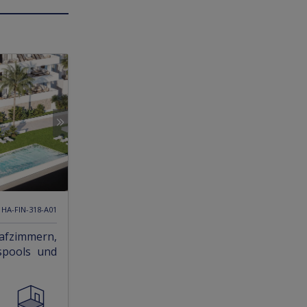
. HA-FIN-318-A01
afzimmern,
spools und