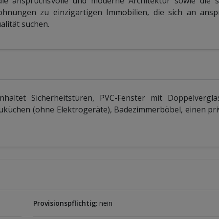
e anspruchsvolle und moderne Architektur sowie die so
hnungen zu einzigartigen Immobilien, die sich an anspr
alität suchen.
altet Sicherheitstüren, PVC-Fenster mit Doppelvergl
auküchen (ohne Elektrogeräte), Badezimmerböbel, einen pri
Provisionspflichtig
: nein