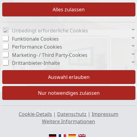
Unbedingt erforderliche Cookies
Funktionale Cookies
Performance Cookies
Marketing- / Third Party-Cookies
Drittanbieter-Inhalte
Wohnfläche ca.:
Cookie-Details
|
Datenschutz
|
Impressum
Weitere Informationen
ab 124 m²