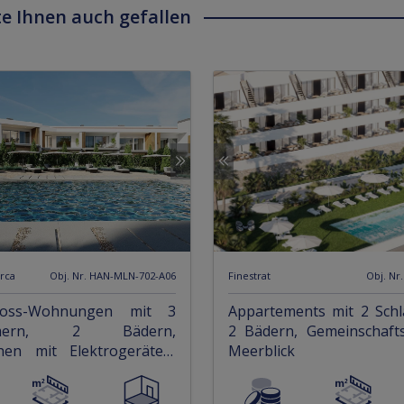
e Ihnen auch gefallen
rca
Obj. Nr. HAN-MLN-702-A06
Finestrat
Obj. Nr
hoss-Wohnungen mit 3
Appartements mit 2 Schl
immern, 2 Bädern,
2 Bädern, Gemeinschaft
hen mit Elektrogeräten,
Meerblick
aanlage und
nstellplatz nur 400 m vom