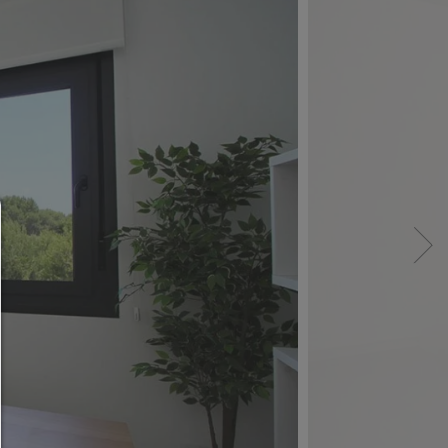
Consent Manager
HILFE
Um fortfahren zu können,müssen Sie eine Cook
Auswahl treffen. Nachfolgend erhalten Sie ein
Erläuterung der verschiedenen Optionen und ih
Bedeutung.
Alles zulassen: