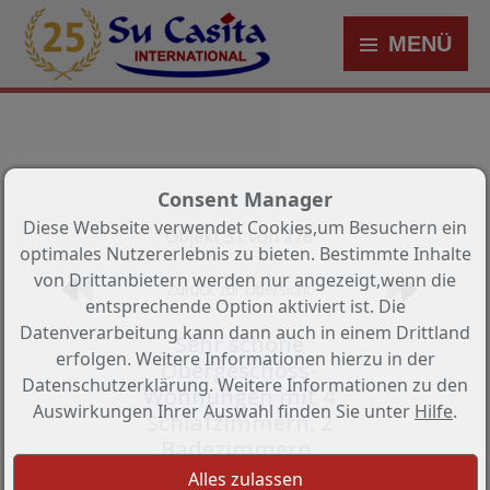
MENÜ
Consent Manager
Diese Webseite verwendet Cookies,um Besuchern ein
Objekt 31 von 278
optimales Nutzererlebnis zu bieten. Bestimmte Inhalte
von Drittanbietern werden nur angezeigt,wenn die
Zurück zur Übersicht
entsprechende Option aktiviert ist. Die
Datenverarbeitung kann dann auch in einem Drittland
Sehr schöne
erfolgen. Weitere Informationen hierzu in der
Obergeschoss-
Datenschutzerklärung. Weitere Informationen zu den
Wohnungen mit 4
Auswirkungen Ihrer Auswahl finden Sie unter
Hilfe
.
Schlafzimmern, 2
Badezimmern,
Dachterrasse und 2