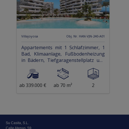
Villajoyosa
Obj. Nr. HAN-VJN-240-A01
Appartements mit 1 Schlafzimmer, 1
Bad, Klimaanlage, Fußbodenheizung
in Bädern, Tiefgaragenstellplatz und
Gemeinschaftspool nur 300 m vom
Strand
ab 339.000 €
ab 70 m²
2
Su Casita, S.L.
Calle Atenas, 59