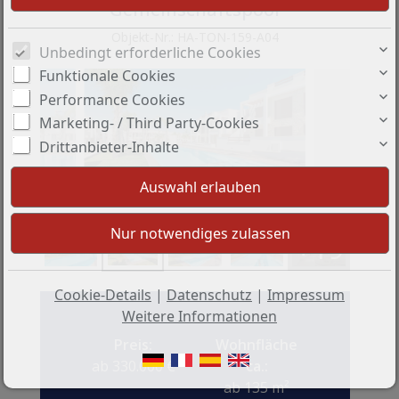
Gemeinschaftspool
Objekt-Nr.: HA-TON-159-A04
Unbedingt erforderliche Cookies
Funktionale Cookies
Performance Cookies
Marketing- / Third Party-Cookies
Drittanbieter-Inhalte
+19
Cookie-Details
|
Datenschutz
|
Impressum
Weitere Informationen
Preis:
Wohnfläche
ab 330.000 €
ca.:
ab 135 m²