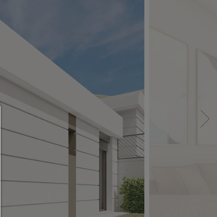
Consent Manager
HILFE
Um fortfahren zu können,müssen Sie eine Cook
Auswahl treffen. Nachfolgend erhalten Sie ein
Erläuterung der verschiedenen Optionen und ih
Bedeutung.