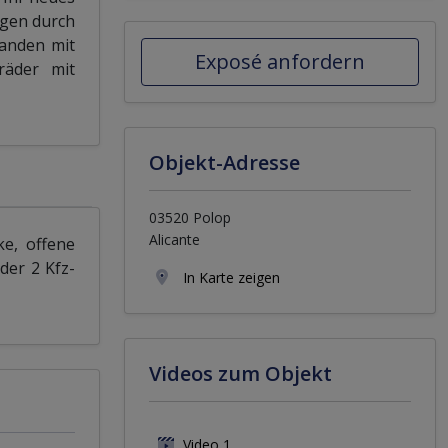
igen durch
handen mit
Exposé anfordern
räder mit
Objekt-Adresse
03520 Polop
Alicante
ke, offene
der 2 Kfz-
In Karte zeigen
Videos zum Objekt
Video 1