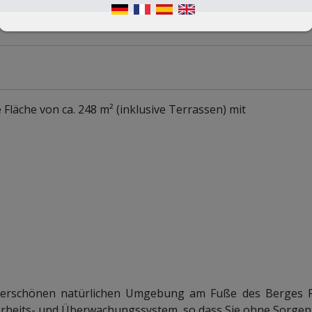
Fläche von ca. 248 m² (inklusive Terrassen) mit
nderschönen natürlichen Umgebung am Fuße des Berges P
erheits- und Überwachungssystem, so dass Sie ohne Sorgen