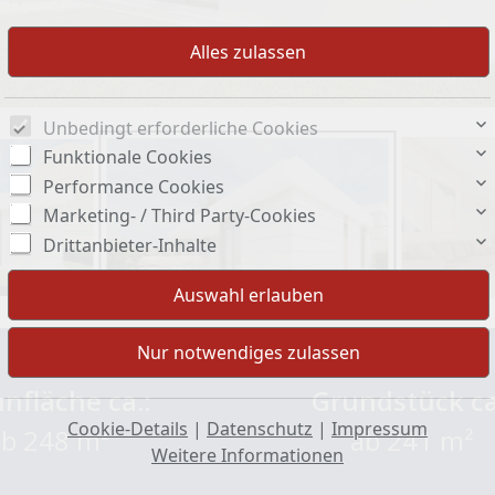
Unbedingt erforderliche Cookies
Funktionale Cookies
Performance Cookies
Marketing- / Third Party-Cookies
Drittanbieter-Inhalte
nfläche ca.:
Grundstück ca
Cookie-Details
|
Datenschutz
|
Impressum
ab 248 m²
ab 241 m²
Weitere Informationen