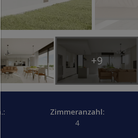
Alles zulassen:
Jedes Cookie wie z.B. Tracking- und Analytische-Co
sowie Drittanbieter-Inhalte.
Auswahl erlauben:
Es werden nur Drittanbieter-Inhalte oder die Coo
Arten zugelassen die Sie in den Checkboxen ange
haben.
+9
Nur notwendiges zulassen:
Es werden nur die technisch notwendigen Cook
zugelassen und keine Drittanbieter-Inhalte.
Sie können Ihre Cookie-Einstellung jederzeit hier ä
Cookie-Details
|
Datenschutz
|
Impressum
.:
Zimmeranzahl:
zurück
4