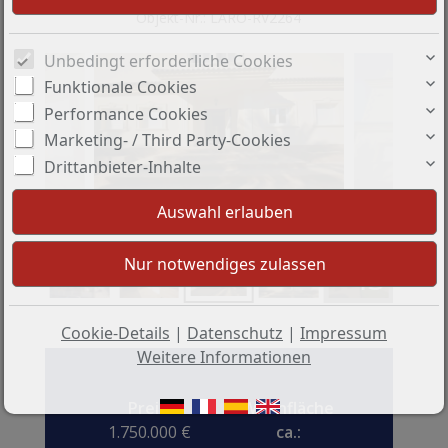
Objekt-Nr.: LARO-RV2264
Unbedingt erforderliche Cookies
Funktionale Cookies
Performance Cookies
Marketing- / Third Party-Cookies
Drittanbieter-Inhalte
+43
Cookie-Details
|
Datenschutz
|
Impressum
Weitere Informationen
Preis:
Wohnfläche
1.750.000 €
ca.: