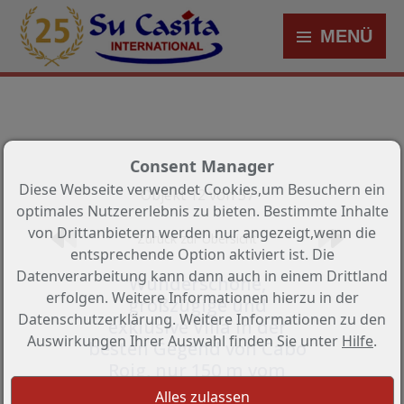
MENÜ
Consent Manager
Diese Webseite verwendet Cookies,um Besuchern ein
Objekt 12 von 57
optimales Nutzererlebnis zu bieten. Bestimmte Inhalte
von Drittanbietern werden nur angezeigt,wenn die
Zurück zur Übersicht
entsprechende Option aktiviert ist. Die
Datenverarbeitung kann dann auch in einem Drittland
Wunderschöne,
erfolgen. Weitere Informationen hierzu in der
großzügige und
Datenschutzerklärung. Weitere Informationen zu den
exklusive Villa in der
Auswirkungen Ihrer Auswahl finden Sie unter
Hilfe
.
besten Gegend von Cabo
Roig, nur 150 m vom
Strand