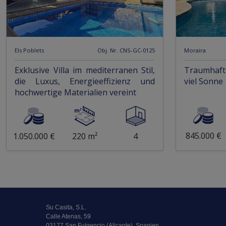
Els Poblets
Obj. Nr. CNS-GC-0125
Moraira
Exklusive Villa im mediterranen Stil,
Traumhafte
die Luxus, Energieeffizienz und
viel Sonne
hochwertige Materialien vereint
845.000 €
1.050.000 €
220 m²
4
Su Casita, S.L.
Calle Atenas, 59
03177 San Fulgencio (Alicante), Spanien