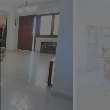
Consent Manager
HILFE
Um fortfahren zu können,müssen Sie eine Cook
Auswahl treffen. Nachfolgend erhalten Sie ein
Erläuterung der verschiedenen Optionen und ih
Bedeutung.
Alles zulassen:
Jedes Cookie wie z.B. Tracking- und Analytische-Co