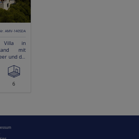
 Nr. AMV-1405DA
 Villa in
stand mit
eer und die
6
ressum
B
kies