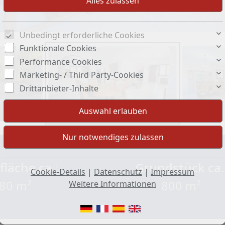
Unbedingt erforderliche Cookies
Funktionale Cookies
Performance Cookies
Marketing- / Third Party-Cookies
Drittanbieter-Inhalte
läche ca.:
Grundstück ca.
Cookie-Details
|
Datenschutz
|
Impressum
80 m²
800 m²
Weitere Informationen