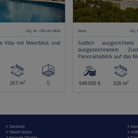
Obj. Nr. CNS-AS-0826
Altea
Obj.
 Villa mit Meerblick und
Südlich ausgerichtete
ausgezeichnetem Zu
Panoramablick auf das M
Berge
267 m²
5
949.000 €
326 m²
Startseite
Imp
Objekt Suche
AG
Neueste Objekte
Coo