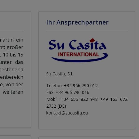
Ihr Ansprechpartner
artin; ein
nt; großer
 10 bis 15
unter das
 bestehend
Su Casita, S.L.
senbereich
e, von der
Telefon:
+34 966 790 012
 weiteren
Fax: +34 966 790 016
Mobil:
+34 655 822 948 +49 163 672
2732 (DE)
kontakt@sucasita.eu