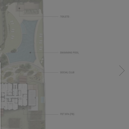
Consent Manager
HILFE
Um fortfahren zu können,müssen Sie eine Cook
Auswahl treffen. Nachfolgend erhalten Sie ein
Erläuterung der verschiedenen Optionen und ih
Bedeutung.
Alles zulassen: