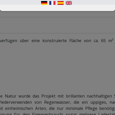
fügen über eine konstruierte Fläche von ca. 65 m² (
 Natur wurde das Projekt mit brillanten nachhaltigen S
iederverwenden von Regenwasser, die ein üppiges, nac
it einheimischen Arten, die nur minimale Pflege benöti
innung für den Eigenverbrauch; sogar mehrere Ladestat