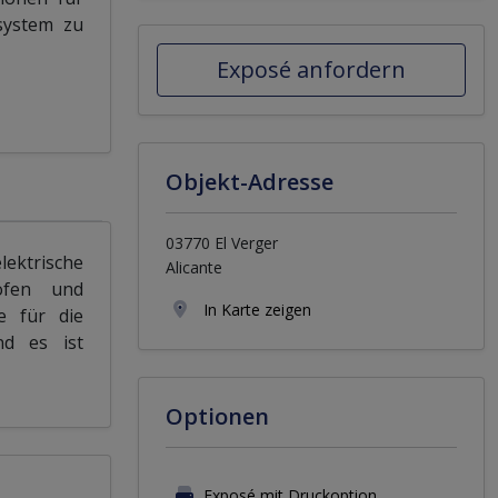
system zu
Exposé anfordern
Objekt-Adresse
03770 El Verger
ektrische
Alicante
kofen und
In Karte zeigen
e für die
nd es ist
Optionen
Exposé mit Druckoption