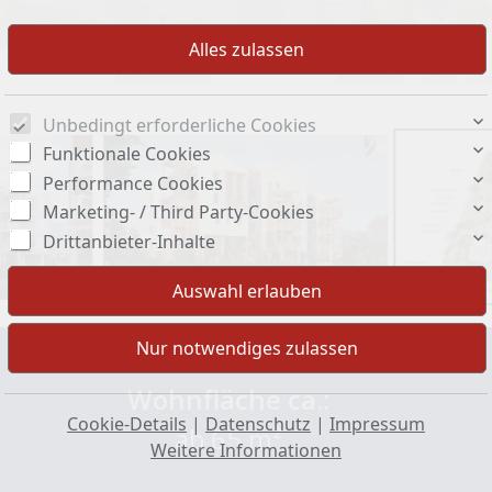
Unbedingt erforderliche Cookies
Funktionale Cookies
Performance Cookies
Marketing- / Third Party-Cookies
Drittanbieter-Inhalte
Wohnfläche ca.:
Cookie-Details
|
Datenschutz
|
Impressum
ab 65 m²
Weitere Informationen