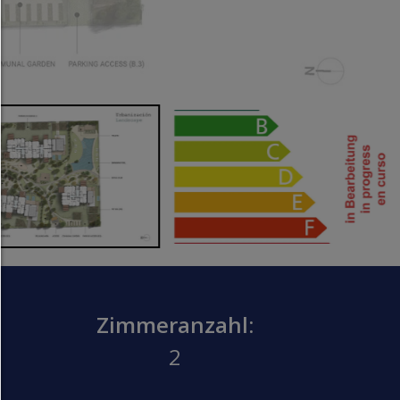
Jedes Cookie wie z.B. Tracking- und Analytische-Co
sowie Drittanbieter-Inhalte.
Auswahl erlauben:
Es werden nur Drittanbieter-Inhalte oder die Coo
Arten zugelassen die Sie in den Checkboxen ange
haben.
Nur notwendiges zulassen:
Es werden nur die technisch notwendigen Cook
zugelassen und keine Drittanbieter-Inhalte.
Sie können Ihre Cookie-Einstellung jederzeit hier ä
Cookie-Details
|
Datenschutz
|
Impressum
Zimmeranzahl:
zurück
2