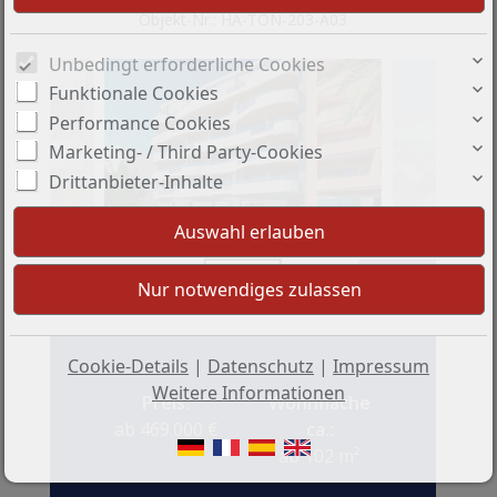
Objekt-Nr.: HA-TON-203-A03
Unbedingt erforderliche Cookies
Funktionale Cookies
Performance Cookies
Marketing- / Third Party-Cookies
Drittanbieter-Inhalte
+4
Cookie-Details
|
Datenschutz
|
Impressum
Weitere Informationen
Preis:
Wohnfläche
ab 469.000 €
ca.:
ab 102 m²