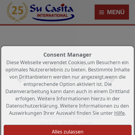
MENÜ
Consent Manager
Diese Webseite verwendet Cookies,um Besuchern ein
Objekt 17 von 58
optimales Nutzererlebnis zu bieten. Bestimmte Inhalte
von Drittanbietern werden nur angezeigt,wenn die
Zurück zur Übersicht
entsprechende Option aktiviert ist. Die
Datenverarbeitung kann dann auch in einem Drittland
Penthouse-Wohnungen
erfolgen. Weitere Informationen hierzu in der
mit 2 Schlafzimmern, 2
Datenschutzerklärung. Weitere Informationen zu den
Bädern, Dachterrasse
Auswirkungen Ihrer Auswahl finden Sie unter
Hilfe
.
und Gemeinschaftspool
nur ca. 250 m vom
Strand von Los Locos