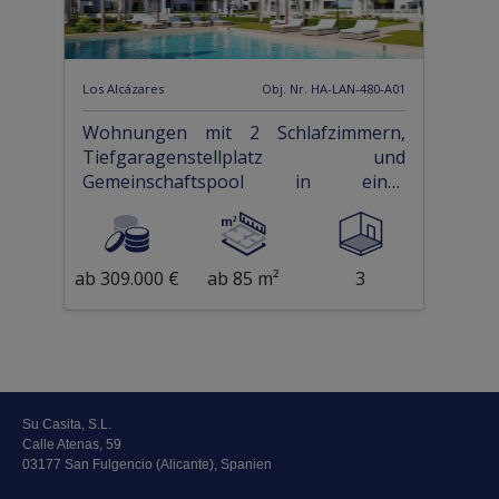
Los Alcázares
Obj. Nr. HA-LAN-480-A01
Wohnungen mit 2 Schlafzimmern,
Tiefgaragenstellplatz und
Gemeinschaftspool in einer
wunderschönen Golfanlage und nur
500 m vom Strand
ab 309.000 €
ab 85 m²
3
Su Casita, S.L.
Calle Atenas, 59
03177 San Fulgencio (Alicante), Spanien