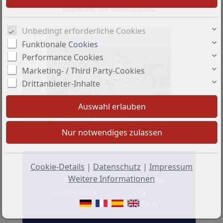
Objekt-Nr.: HA-BUN-122-E02
Unbedingt erforderliche Cookies
Funktionale Cookies
Performance Cookies
Marketing- / Third Party-Cookies
Drittanbieter-Inhalte
Cookie-Details
|
Datenschutz
|
Impressum
Weitere Informationen
Preis:
Wohnfläche
ab 409.000 €
ca.:
ab 159 m²