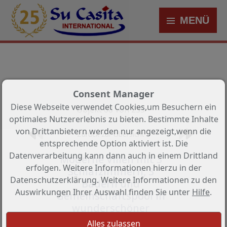
MENÜ
Consent Manager
Diese Webseite verwendet Cookies,um Besuchern ein
Objekt 68 von 235
optimales Nutzererlebnis zu bieten. Bestimmte Inhalte
von Drittanbietern werden nur angezeigt,wenn die
Zurück zur Übersicht
entsprechende Option aktiviert ist. Die
Datenverarbeitung kann dann auch in einem Drittland
Moderne Villen mit 3
erfolgen. Weitere Informationen hierzu in der
Schlafzimmern, 3
Datenschutzerklärung. Weitere Informationen zu den
Bädern und
Auswirkungen Ihrer Auswahl finden Sie unter
Hilfe
.
Gemeinschaftspool in
wunderschöner
Umgebung