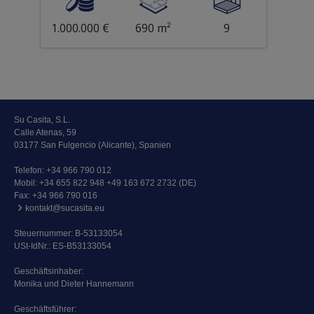
1.000.000 €
690 m²
9
Su Casita, S.L.
Calle Atenas, 59
03177 San Fulgencio (Alicante), Spanien
Telefon:
+34 966 790 012
Mobil:
+34 655 822 948 +49 163 672 2732 (DE)
Fax: +34 966 790 016
kontakt@sucasita.eu
Steuernummer: B-53133054
USt-IdNr.: ES-B53133054
Geschäftsinhaber:
Monika und Dieter Hannemann
Geschäftsführer: