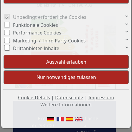
Objekt-Nr.: HA-TON-190-A02
Unbedingt erforderliche Cookies
Funktionale Cookies
Performance Cookies
Marketing- / Third Party-Cookies
Drittanbieter-Inhalte
Cookie-Details
|
Datenschutz
|
Impressum
Weitere Informationen
Preis:
Wohnfläche
ab 293.700 €
ca.: