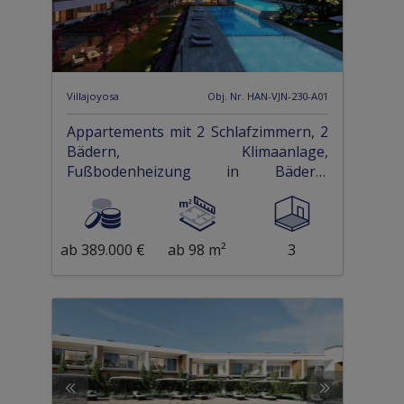
Villajoyosa
Obj. Nr. HAN-VJN-230-A01
Appartements mit 2 Schlafzimmern, 2
Bädern, Klimaanlage,
Fußbodenheizung in Bädern,
Tiefgaragenstellplatz und
Gemeinschaftspool nur 500 m vom
Strand
ab 389.000 €
ab 98 m²
3