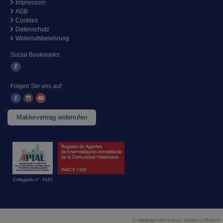
Impressum
AGB
Cookies
Datenschutz
Widerrufsbelehrung
Social Bookmarks:
Folgen Sie uns auf:
Maklervertrag widerrufen
Colegiado n°. A161
©
immo
professional
Maklersoftware