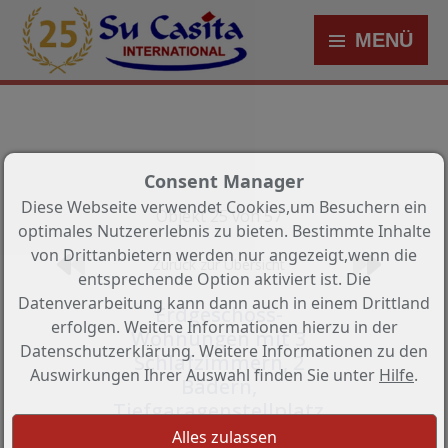
MENÜ
Consent Manager
Diese Webseite verwendet Cookies,um Besuchern ein
Objekt 25 von 57
optimales Nutzererlebnis zu bieten. Bestimmte Inhalte
von Drittanbietern werden nur angezeigt,wenn die
Zurück zur Übersicht
entsprechende Option aktiviert ist. Die
Datenverarbeitung kann dann auch in einem Drittland
Erdgeschoss-
erfolgen. Weitere Informationen hierzu in der
Wohnungen mit 3
Datenschutzerklärung. Weitere Informationen zu den
Schlafzimmern, 2
Auswirkungen Ihrer Auswahl finden Sie unter
Hilfe
.
Bädern,
Tiefgaragenstellplatz
und Gemeinschaftspool