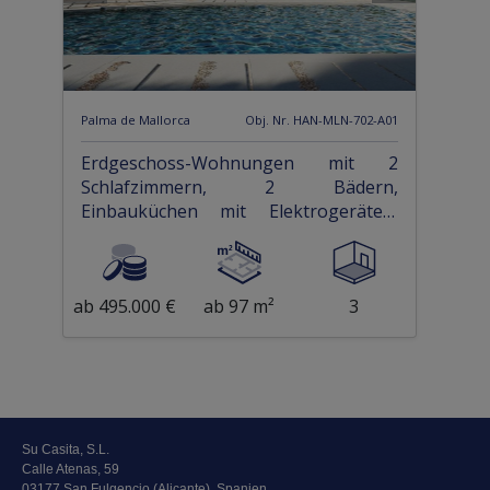
Palma de Mallorca
Obj. Nr. HAN-MLN-702-A01
Erdgeschoss-Wohnungen mit 2
Schlafzimmern, 2 Bädern,
Einbauküchen mit Elektrogeräten,
Klimaanlage und
Tiefgaragenstellplatz nur 400 m vom
Strand
ab 495.000 €
ab 97 m²
3
Su Casita, S.L.
Calle Atenas, 59
03177 San Fulgencio (Alicante), Spanien