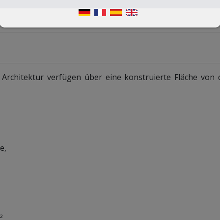
 Architektur verfügen über eine konstruierte Fläche von 
e,
².