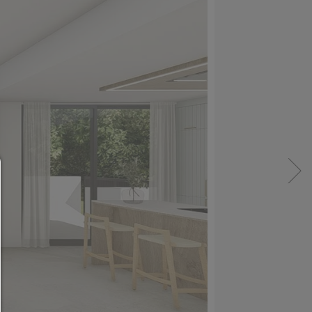
Consent Manager
HILFE
Um fortfahren zu können,müssen Sie eine Cook
Auswahl treffen. Nachfolgend erhalten Sie ein
Erläuterung der verschiedenen Optionen und ih
Bedeutung.