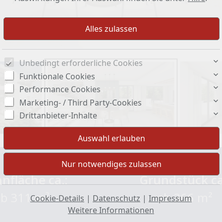
Unbedingt erforderliche Cookies
Funktionale Cookies
Performance Cookies
Marketing- / Third Party-Cookies
Drittanbieter-Inhalte
nfläche ca.:
Grundstück ca
ab 311 m²
ab 366 m²
Cookie-Details
|
Datenschutz
|
Impressum
Weitere Informationen