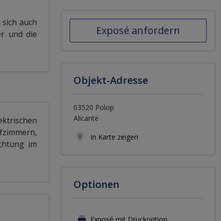
 sich auch
Exposé anfordern
er und die
Objekt-Adresse
03520 Polop
Alicante
ktrischen
afzimmern,
In Karte zeigen
chtung im
Optionen
Exposé mit Druckoption