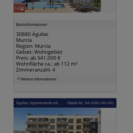
14
Basisinformationen
30880 Águilas
Murcia
Region: Murcia
Gebiet: Wohngebiet
Preis: ab 341.000 €
Wohnfläche ca.: ab 112 m²
Zimmeranzahl: 4
Weitere Informationen
Águilas: Appartements mit 2 Schlafzimmern, 2 Bädern, Tiefgaragenstellplatz und Gemeinschaftspool nur ca. 700 m vom Strand
Objekt-Nr.: HA-AGN-140-A01