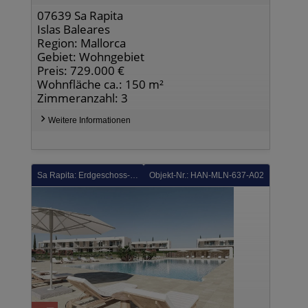
07639 Sa Rapita
Islas Baleares
Region: Mallorca
Gebiet: Wohngebiet
Preis: 729.000 €
Wohnfläche ca.: 150 m²
Zimmeranzahl: 3
Weitere Informationen
Sa Rapita: Erdgeschoss-Wohnungen mit 3 Schlafzimmern, 2 Bädern, privatem Garten, Klimaanlage und Gemeinschaftspool
Objekt-Nr.: HAN-MLN-637-A02