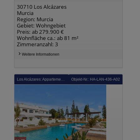
30710 Los Alcázares
Murcia
Region: Murcia
Gebiet: Wohngebiet
Preis: ab 279.900 €
Wohnfläche ca.: ab 81 m²
Zimmeranzahl: 3
Weitere Informationen
Los Alcázares: Appartements mit 3 Schlafzimmern, 2 Bädern, Gemeinschaftspool und Tiefgaragenstellplatz im La Serena Golf Komplex
Objekt-Nr.: HA-LAN-436-A02