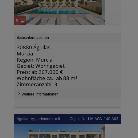
9
Basisinformationen
30880 Águilas
Murcia
Region: Murcia
Gebiet: Wohngebiet
Preis: ab 267.000 €
Wohnfläche ca.: ab 88 m²
Zimmeranzahl: 3
Weitere Informationen
Águilas: Appartements mit 3 Schlafzimmern, 2 Bädern, Tiefgaragenstellplatz und Gemeinschaftspool nur ca. 700 m vom Strand
Objekt-Nr.: HA-AGN-140-A03