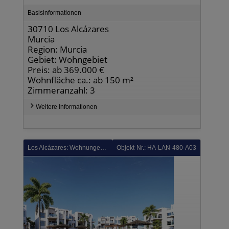
Basisinformationen
30710 Los Alcázares
Murcia
Region: Murcia
Gebiet: Wohngebiet
Preis: ab 369.000 €
Wohnfläche ca.: ab 150 m²
Zimmeranzahl: 3
Weitere Informationen
Los Alcázares: Wohnungen mit 3 Schlafzimmern, Tiefgaragenstellplatz und Gemeinschaftspool in einer wunderschönen Golfanlage und nur 500 m vom Strand
Objekt-Nr.: HA-LAN-480-A03