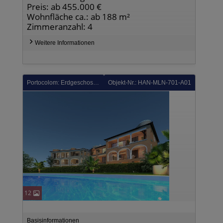
Preis: ab 455.000 €
Wohnfläche ca.: ab 188 m²
Zimmeranzahl: 4
Weitere Informationen
Portocolom: Erdgeschoss-Wohnungen mit 2 Schlafzimmern, 2 Bädern, Einbauküchen mit Elektrogeräten, Klimaanlage und Kfz-Stellplatz nur 150 m vom Hafen
Objekt-Nr.: HAN-MLN-701-A01
12
Basisinformationen