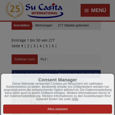
MENÜ
Immobilien
Wohnungen
277 Objekte gefunden
Einträge 1 bis 50 von 277
Seite
1
|
2
|
3
|
4
|
5
|
6
|
Sortieren nach
PLZ ↑
Águilas: Fantastische Wohnungen mit 2 Schlafzimmern, 1 - 3 Badezimmern, Klimaanlage, Tiefgaragenstellplatz, Gemeinschaftspool und Meerblick
Objekt-Nr.: HA-AGN-100-A02
Consent Manager
Diese Webseite verwendet Cookies,um Besuchern ein optimales
Nutzererlebnis zu bieten. Bestimmte Inhalte von Drittanbietern werden nur
angezeigt,wenn die entsprechende Option aktiviert ist. Die Datenverarbeitung
kann dann auch in einem Drittland erfolgen. Weitere Informationen hierzu in
der Datenschutzerklärung. Weitere Informationen zu den Auswirkungen Ihrer
Auswahl finden Sie unter
Hilfe
.