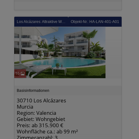
Los Alcázares: Attraktive Wohnungen mit 2 Schlafzimmern, 2 Bädern und Gemeinschaftspool in wunderschöner Anlage
Objekt-Nr.: HA-LAN-401-A01
16
Basisinformationen
30710 Los Alcázares
Murcia
Region: Valencia
Gebiet: Wohngebiet
Preis: ab 315.900 €
Wohnfläche ca.: ab 99 m²
Zimmeranzahl: 3