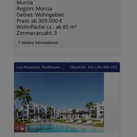
Murcia
Region: Murcia
Gebiet: Wohngebiet
Preis: ab 309.000 €
Wohnfläche ca.: ab 85 m²
Zimmeranzahl: 3
Weitere Informationen
Los Alcázares: Penthouse-Wohnungen mit 2 Schlafzimmern, Tiefgaragenstellplatz und Gemeinschaftspool in einer wunderschönen Golfanlage und nur 500 m vom Strand
Objekt-Nr.: HA-LAN-480-A02
29