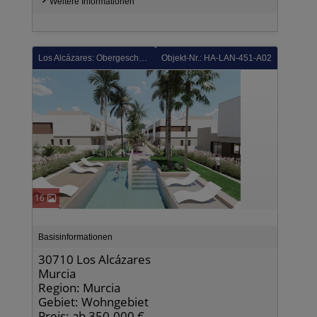
Weitere Informationen
Los Alcázares: Obergeschoss-Wohnungen mit 3 Schlafzimmern, 2 Bädern, Dachterrasse, Tiefgaragenstellplatz und Gemeinschaftspool neben Serena Golf
Objekt-Nr.: HA-LAN-451-A02
16
Basisinformationen
30710 Los Alcázares
Murcia
Region: Murcia
Gebiet: Wohngebiet
Preis: ab 350.000 €