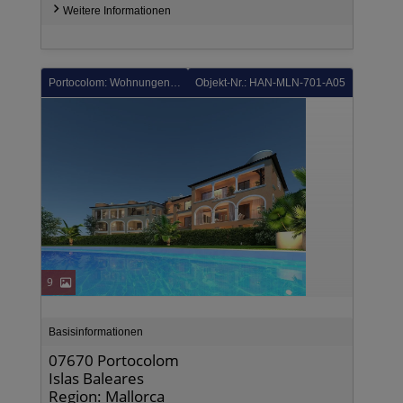
Weitere Informationen
Portocolom: Wohnungen im 1. Stock mit 3 Schlafzimmern, 2 Bädern, Einbauküchen mit Elektrogeräten, Klimaanlage und Kfz-Stellplatz nur 150 m vom Hafen
Objekt-Nr.: HAN-MLN-701-A05
9
Basisinformationen
07670 Portocolom
Islas Baleares
Region: Mallorca