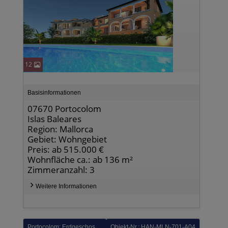
12
Basisinformationen
07670 Portocolom
Islas Baleares
Region: Mallorca
Gebiet: Wohngebiet
Preis: ab 515.000 €
Wohnfläche ca.: ab 136 m²
Zimmeranzahl: 3
Weitere Informationen
Portocolom: Erdgeschoss-Wohnungen mit 3 Schlafzimmern, 2 Bädern, Einbauküchen mit Elektrogeräten, Klimaanlage und Kfz-Stellplatz nur 150 m vom Hafen
Objekt-Nr.: HAN-MLN-701-A04