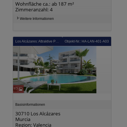
Wohnfläche ca.: ab 187 m²
Zimmeranzahl: 4
Weitere Informationen
Los Alcázares: Attraktive Penthouse-Wohnungen mit 3 Schlafzimmern, 2 Bädern und Gemeinschaftspool in wunderschöner Anlage
Objekt-Nr.: HA-LAN-401-A03
17
Basisinformationen
30710 Los Alcázares
Murcia
Region: Valencia