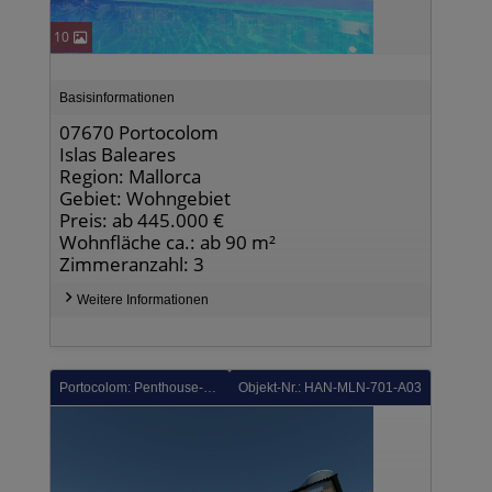
10
Basisinformationen
07670 Portocolom
Islas Baleares
Region: Mallorca
Gebiet: Wohngebiet
Preis: ab 445.000 €
Wohnfläche ca.: ab 90 m²
Zimmeranzahl: 3
Weitere Informationen
Portocolom: Penthouse-Wohnungen mit 2 Schlafzimmern, 2 Bädern, Dachterrasse, Einbauküchen mit Elektrogeräten, Klimaanlage und Kfz-Stellplatz nur 150 m vom Hafen
Objekt-Nr.: HAN-MLN-701-A03