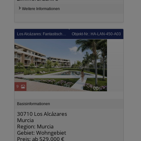
Weitere Informationen
Los Alcázares: Fantastische Penthouse-Wohnungen mit 3 Schlafzimmern, 2 Bädern, Tiefgaragenstellplatz und Gemeinschaftspool im Santa Rosalía Lake and Life Resort
Objekt-Nr.: HA-LAN-450-A03
9
Basisinformationen
30710 Los Alcázares
Murcia
Region: Murcia
Gebiet: Wohngebiet
Preis: ab 529.000 €