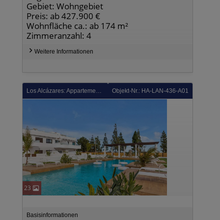
Gebiet: Wohngebiet
Preis: ab 427.900 €
Wohnfläche ca.: ab 174 m²
Zimmeranzahl: 4
Weitere Informationen
Los Alcázares: Appartements mit 2 Schlafzimmern, 2 Bädern, Gemeinschaftspool und Tiefgaragenstellplatz im La Serena Golf Komplex
Objekt-Nr.: HA-LAN-436-A01
23
Basisinformationen