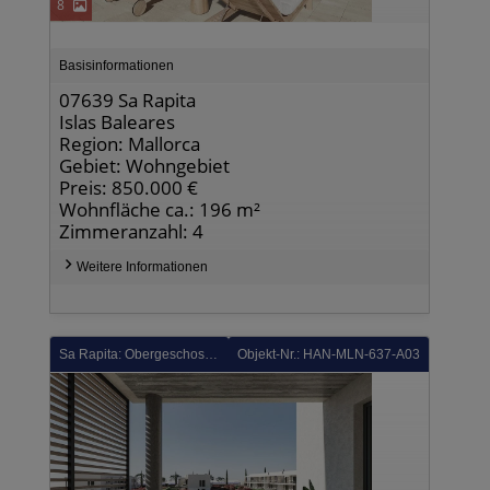
8
Basisinformationen
07639 Sa Rapita
Islas Baleares
Region: Mallorca
Gebiet: Wohngebiet
Preis: 850.000 €
Wohnfläche ca.: 196 m²
Zimmeranzahl: 4
Weitere Informationen
Sa Rapita: Obergeschoss-Wohnungen mit 2 Schlafzimmern, 2 Bädern, Dachterrasse, Klimaanlage und Gemeinschaftspool
Objekt-Nr.: HAN-MLN-637-A03