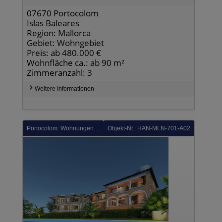
07670 Portocolom
Islas Baleares
Region: Mallorca
Gebiet: Wohngebiet
Preis: ab 480.000 €
Wohnfläche ca.: ab 90 m²
Zimmeranzahl: 3
Weitere Informationen
Portocolom: Wohnungen im 1. Stock mit 2 Schlafzimmern, 2 Bädern, Einbauküchen mit Elektrogeräten, Klimaanlage und Kfz-Stellplatz nur 150 m vom Hafen
Objekt-Nr.: HAN-MLN-701-A02