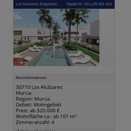
Los Alcázares: Erdgeschoss-Wohnungen mit 3 Schlafzimmern, 2 Bädern, Tiefgaragenstellplatz und Gemeinschaftspool neben Serena Golf
Objekt-Nr.: HA-LAN-451-A01
13
Basisinformationen
30710 Los Alcázares
Murcia
Region: Murcia
Gebiet: Wohngebiet
Preis: ab 320.000 €
Wohnfläche ca.: ab 101 m²
Zimmeranzahl: 4