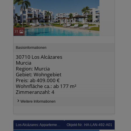
31
Basisinformationen
30710 Los Alcázares
Murcia
Region: Murcia
Gebiet: Wohngebiet
Preis: ab 409.000 €
Wohnfläche ca.: ab 177 m²
Zimmeranzahl: 4
Weitere Informationen
Los Alcázares: Appartements mit 2 Schlafzimmern, 2 Bädern, Tiefgaragenstellplatz und Gemeinschaftspool in der Golfanlage La Serena Golf
Objekt-Nr.: HA-LAN-492-A01