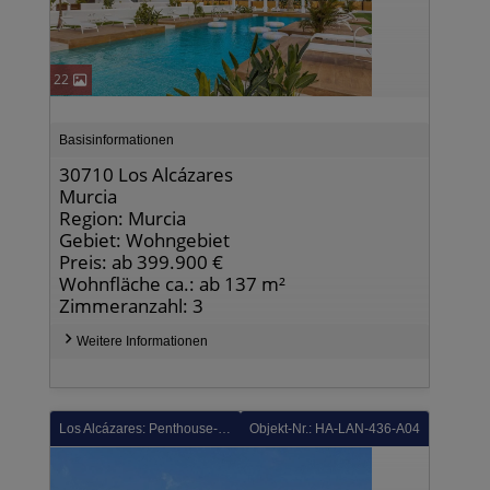
22
Basisinformationen
30710 Los Alcázares
Murcia
Region: Murcia
Gebiet: Wohngebiet
Preis: ab 399.900 €
Wohnfläche ca.: ab 137 m²
Zimmeranzahl: 3
Weitere Informationen
Los Alcázares: Penthouse-Wohnungen mit 3 Schlafzimmern, 2 Bädern, Dachterrasse, Gemeinschaftspool und Tiefgaragenstellplatz im La Serena Golf Komplex
Objekt-Nr.: HA-LAN-436-A04