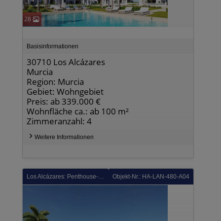
28
Basisinformationen
30710 Los Alcázares
Murcia
Region: Murcia
Gebiet: Wohngebiet
Preis: ab 339.000 €
Wohnfläche ca.: ab 100 m²
Zimmeranzahl: 4
Weitere Informationen
Los Alcázares: Penthouse-Wohnungen mit 3 Schlafzimmern, Tiefgaragenstellplatz und Gemeinschaftspool in einer wunderschönen Golfanlage und nur 500 m vom Strand
Objekt-Nr.: HA-LAN-480-A04