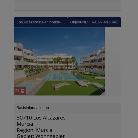
Los Alcázares: Penthouse-Wohnungen mit 3 Schlafzimmern, 2 Bädern, Dachterrasse, Tiefgaragenstellplatz und Gemeinschaftspool in der Golfanlage La Serena Golf
Objekt-Nr.: HA-LAN-492-A02
21
Basisinformationen
30710 Los Alcázares
Murcia
Region: Murcia
Gebiet: Wohngebiet