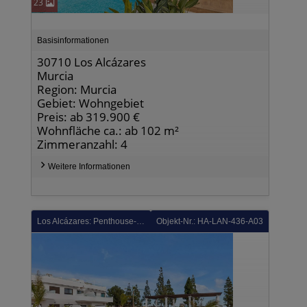
23
Basisinformationen
30710 Los Alcázares
Murcia
Region: Murcia
Gebiet: Wohngebiet
Preis: ab 319.900 €
Wohnfläche ca.: ab 102 m²
Zimmeranzahl: 4
Weitere Informationen
Los Alcázares: Penthouse-Wohnungen mit 2 Schlafzimmern, 2 Bädern, Dachterrasse, Gemeinschaftspool und Tiefgaragenstellplatz im La Serena Golf Komplex
Objekt-Nr.: HA-LAN-436-A03