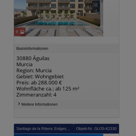
9
Basisinformationen
30880 Águilas
Murcia
Region: Murcia
Gebiet: Wohngebiet
Preis: ab 288.000 €
Wohnfläche ca.: ab 125 m²
Zimmeranzahl: 4
Weitere Informationen
Santiago de la Ribera: Erdgeschoss-Wohnung im Ibiza-Stil nur 800 m vom Strand
Objekt-Nr.: GLOS-K2330