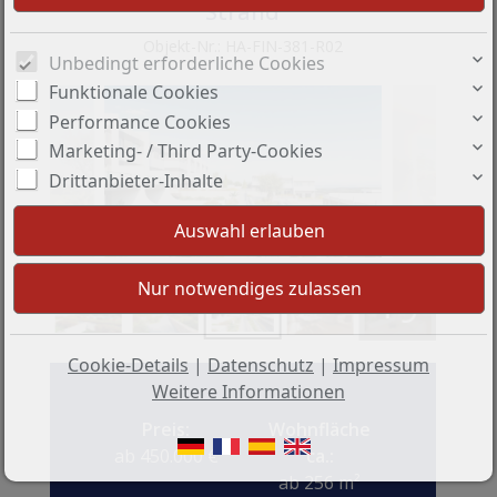
Strand
Objekt-Nr.: HA-FIN-381-R02
Unbedingt erforderliche Cookies
Funktionale Cookies
Performance Cookies
Marketing- / Third Party-Cookies
Drittanbieter-Inhalte
+9
Cookie-Details
|
Datenschutz
|
Impressum
Weitere Informationen
Preis:
Wohnfläche
ab 450.000 €
ca.:
ab 256 m²