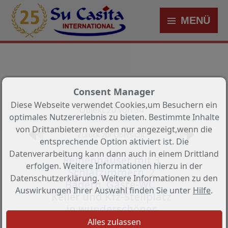
MENÜ
Consent Manager
Diese Webseite verwendet Cookies,um Besuchern ein
Objekt 20 von 34
optimales Nutzererlebnis zu bieten. Bestimmte Inhalte
von Drittanbietern werden nur angezeigt,wenn die
Zurück zur Übersicht
entsprechende Option aktiviert ist. Die
Datenverarbeitung kann dann auch in einem Drittland
Reihenhäuser mit 3
erfolgen. Weitere Informationen hierzu in der
Schlafzimmern, 2
Datenschutzerklärung. Weitere Informationen zu den
Bädern, Gäste-WC,
Auswirkungen Ihrer Auswahl finden Sie unter
Hilfe
.
Keller und Kfz-Stellplatz
in wunderschöner
Anlage nur 5 km vom