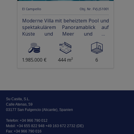
El Campello
Obj. Nr. FVJ-JS1001
Moderne Villa mit beheiztem Pool und
spektakulärem Panoramablick auf
Küste und Meer und mit
Vermietungslizenz
1.985.000 €
444 m²
6
Su Casita, S.L.
Calle Atenas, 59
03177 San Fulgencio (Alicante), Spanien
Telefon:
+34 966 790 012
Mobil:
+34 655 822 948 +49 163 672 2732 (DE)
Fax: +34 966 790 016