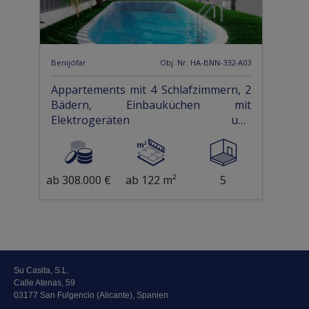
Benijófar
Obj. Nr. HA-BNN-332-A03
Appartements mit 4 Schlafzimmern, 2
Bädern, Einbauküchen mit
Elektrogeräten und
Gemeinschaftspool
ab 308.000 €
ab 122 m²
5
Su Casita, S.L.
Calle Atenas, 59
03177 San Fulgencio (Alicante), Spanien