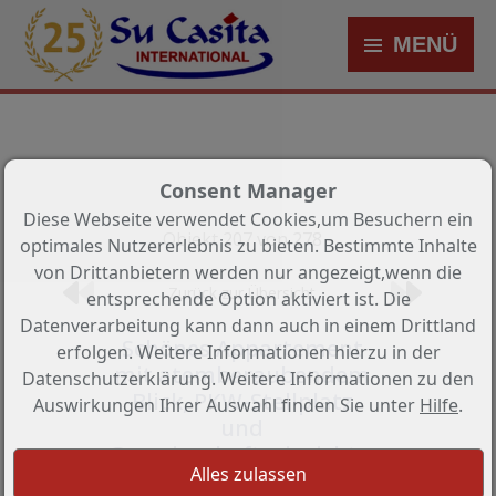
MENÜ
Consent Manager
Diese Webseite verwendet Cookies,um Besuchern ein
Objekt 207 von 278
optimales Nutzererlebnis zu bieten. Bestimmte Inhalte
von Drittanbietern werden nur angezeigt,wenn die
Zurück zur Übersicht
entsprechende Option aktiviert ist. Die
Datenverarbeitung kann dann auch in einem Drittland
Schönes Appartement
erfolgen. Weitere Informationen hierzu in der
mit atemberaubendem
Datenschutzerklärung. Weitere Informationen zu den
Blick, PKW-Stellplatz
Auswirkungen Ihrer Auswahl finden Sie unter
Hilfe
.
und
Gemeinschaftseinrichtungen
Objekt-Nr.: CNS-JS-0426