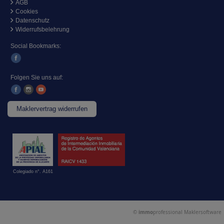
AGB
Cookies
Datenschutz
Widerrufsbelehrung
Social Bookmarks:
Folgen Sie uns auf:
Maklervertrag widerrufen
Colegiado n°. A161
©
immo
professional
Maklersoftware