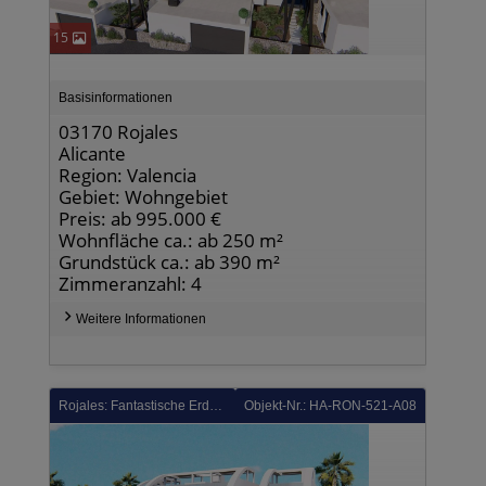
15
Basisinformationen
03170 Rojales
Alicante
Region: Valencia
Gebiet: Wohngebiet
Preis: ab 995.000 €
Wohnfläche ca.: ab 250 m²
Grundstück ca.: ab 390 m²
Zimmeranzahl: 4
Weitere Informationen
Rojales: Fantastische Erdgeschoss-Wohnungen mit Meerblick und Privatpool in wunderschöner Anlage mit beheiztem Innenpool und Sauna
Objekt-Nr.: HA-RON-521-A08