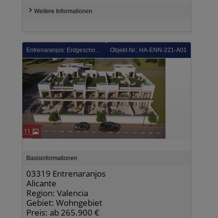
Weitere Informationen
Entrenaranjos: Erdgeschoss-Wohnungen mit 2 Schlafzimmern, 2 Bädern, Vorinstallation Klimaanlage, Fußbodenheizung in Bädern und optionalem Whirlpool
Objekt-Nr.: HA-ENN-221-A01
11
Basisinformationen
03319 Entrenaranjos
Alicante
Region: Valencia
Gebiet: Wohngebiet
Preis: ab 265.900 €