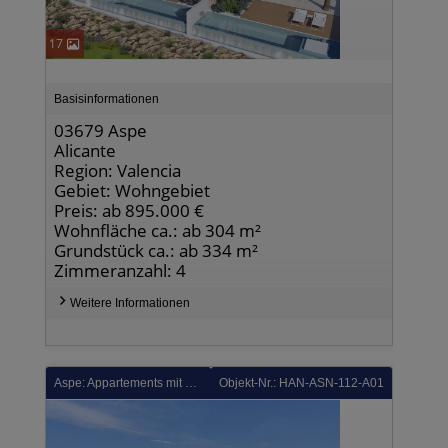
17
Basisinformationen
03679 Aspe
Alicante
Region: Valencia
Gebiet: Wohngebiet
Preis: ab 895.000 €
Wohnfläche ca.: ab 304 m²
Grundstück ca.: ab 334 m²
Zimmeranzahl: 4
Weitere Informationen
Aspe: Appartements mit 2 Schlafzimmern, 2 Bädern, Klimaanlage, Tiefgaragenstellplatz und Gemeinschaftspool in wunderschöner Golfanlage
Objekt-Nr.: HAN-ASN-112-A01