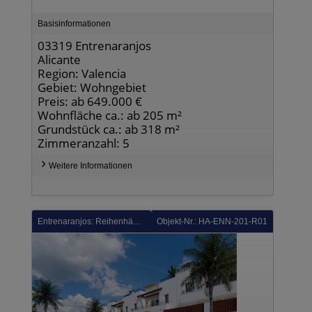
Basisinformationen
03319 Entrenaranjos
Alicante
Region: Valencia
Gebiet: Wohngebiet
Preis: ab 649.000 €
Wohnfläche ca.: ab 205 m²
Grundstück ca.: ab 318 m²
Zimmeranzahl: 5
Weitere Informationen
Entrenaranjos: Reihenhäuser mit 3 Schlafzimmern, 3 Bädern, Dachterrasse, Einbauküchen mit Elektrogeräten, Kfz-Stellplatz und Gemeinschaftspool in einer Golfanlage
Objekt-Nr.: HA-ENN-201-R01