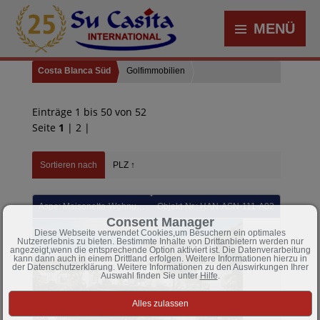
MENÜ
Costa Blanca Süd
Golfimmobilien
52 Objekte gefunden
Einträge 1 bis 50 von 52
Seite
1
|
2
|
Sortieren nach
PLZ ↑
Aspe: Maisonette-Wohnungen mit 2 Schlafzimmern, 3 Bädern, Klimaanlage, Fußbodenheizung, Kfz-Stellplatz und Gemeinschaftspool in wunderschöner Golfanlage
Objekt-Nr.: HAN-ASN-111-A02
Consent Manager
Diese Webseite verwendet Cookies,um Besuchern ein optimales
Nutzererlebnis zu bieten. Bestimmte Inhalte von Drittanbietern werden nur
angezeigt,wenn die entsprechende Option aktiviert ist. Die Datenverarbeitung
kann dann auch in einem Drittland erfolgen. Weitere Informationen hierzu in
der Datenschutzerklärung. Weitere Informationen zu den Auswirkungen Ihrer
Auswahl finden Sie unter
Hilfe
.
10