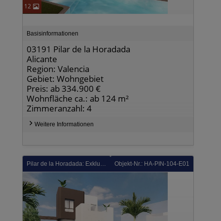
12
Basisinformationen
03191 Pilar de la Horadada
Alicante
Region: Valencia
Gebiet: Wohngebiet
Preis: ab 334.900 €
Wohnfläche ca.: ab 124 m²
Zimmeranzahl: 4
Weitere Informationen
Pilar de la Horadada: Exklusive Villen mit 3 Schlafzimmern, 3 Bädern, Dachterrasse, Kfz-Stellplatz und Privatpool in der sehr schönen Golfanlage Lo Romero Golf
Objekt-Nr.: HA-PIN-104-E01