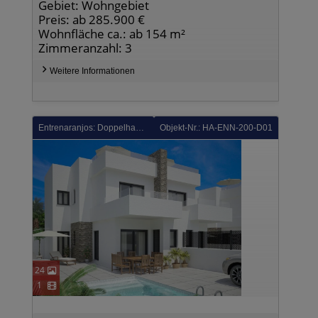
Gebiet: Wohngebiet
Preis: ab 285.900 €
Wohnfläche ca.: ab 154 m²
Zimmeranzahl: 3
Weitere Informationen
Entrenaranjos: Doppelhaushälften mit 3 Schlafzimmern, 2 Bädern und Privatpool in einer Golfanlage
Objekt-Nr.: HA-ENN-200-D01
24
1