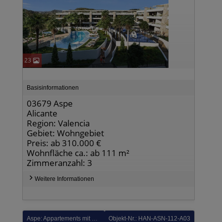
23
Basisinformationen
03679 Aspe
Alicante
Region: Valencia
Gebiet: Wohngebiet
Preis: ab 310.000 €
Wohnfläche ca.: ab 111 m²
Zimmeranzahl: 3
Weitere Informationen
Aspe: Appartements mit 3 Schlafzimmern, 2 -3 Bädern, Klimaanlage, Tiefgaragenstellplatz und Gemeinschaftspool in wunderschöner Golfanlage
Objekt-Nr.: HAN-ASN-112-A03