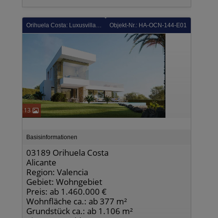
Orihuela Costa: Luxusvilla mit 3 Schlafzimmern, 2 Bädern, Gäste-WC und Infinitypool im exklusiven Las Colinas Golf Resort
Objekt-Nr.: HA-OCN-144-E01
13
Basisinformationen
03189 Orihuela Costa
Alicante
Region: Valencia
Gebiet: Wohngebiet
Preis: ab 1.460.000 €
Wohnfläche ca.: ab 377 m²
Grundstück ca.: ab 1.106 m²