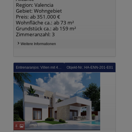
Region: Valencia
Gebiet: Wohngebiet
Preis: ab 351.000 €
Wohnfläche ca.: ab 73 m²
Grundstück ca.: ab 159 m²
Zimmeranzahl: 3
Weitere Informationen
Entrenaranjos: Villen mit 4 Schlafzimmern, 3 Bädern, Gäste-WC, Einbauküchen mit Elektrogeräten, Kfz-Stellplatz und Privatpool in einer Golfanlage
Objekt-Nr.: HA-ENN-201-E01
8