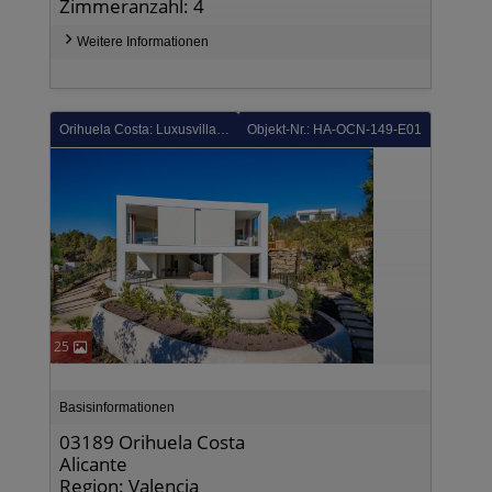
Zimmeranzahl: 4
Weitere Informationen
Orihuela Costa: Luxusvilla mit 3 Schlafzimmern, 3 Bädern, Gäste-WC und Privatpool im exklusiven Las Colinas Golf Resort
Objekt-Nr.: HA-OCN-149-E01
25
Basisinformationen
03189 Orihuela Costa
Alicante
Region: Valencia