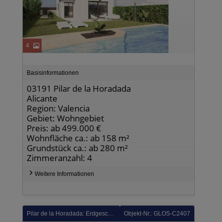
4
Basisinformationen
03191 Pilar de la Horadada
Alicante
Region: Valencia
Gebiet: Wohngebiet
Preis: ab 499.000 €
Wohnfläche ca.: ab 158 m²
Grundstück ca.: ab 280 m²
Zimmeranzahl: 4
Weitere Informationen
Pilar de la Horadada: Erdgeschoss-Wohnung mit 2 Schlafzimmern, 2 Bädern, privatem Garten und Gemeinschaftspool in der Lo Romero-Golfanlage
Objekt-Nr.: GLOS-C2407