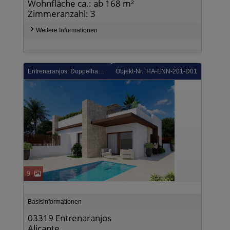
Wohnfläche ca.: ab 168 m²
Zimmeranzahl: 3
Weitere Informationen
Entrenaranjos: Doppelhaushälfte mit 2 Schlafzimmern, 2 Bädern, Einbauküchen mit Elektrogeräten, Kfz-Stellplatz und Privatpool in einer Golfanlage
Objekt-Nr.: HA-ENN-201-D01
9
Basisinformationen
03319 Entrenaranjos
Alicante