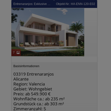
Entrenaranjos: Exklusive Villen mit 4 Schlafzimmern, 3 Bädern, Dachterrasse und Privatpool in einer sehr schönen Golfanlage
Objekt-Nr.: HA-ENN-120-E02
7
Basisinformationen
03319 Entrenaranjos
Alicante
Region: Valencia
Gebiet: Wohngebiet
Preis: ab 549.900 €
Wohnfläche ca.: ab 235 m²
Grundstück ca.: ab 303 m²
Zimmeranzahl: 5