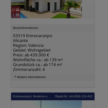
27
1
Basisinformationen
03319 Entrenaranjos
Alicante
Region: Valencia
Gebiet: Wohngebiet
Preis: ab 439.000 €
Wohnfläche ca.: ab 139 m²
Grundstück ca.: ab 174 m²
Zimmeranzahl: 4
Weitere Informationen
Entrenaranjos: Moderne und komfortable 3-Zimmer-Obergeschoss-Wohnungen mit Gemeinschaftspool in Golfanlage
Objekt-Nr.: HA-ENN-119-A02