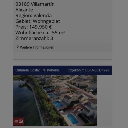
03189 Villamartín
Alicante
Region: Valencia
Gebiet: Wohngebiet
Preis: 149.950 €
Wohnfläche ca.: 55 m²
Zimmeranzahl: 3
Weitere Informationen
Orihuela Costa: Freistehende Villa mit privatem Pool, Garage und herrlicher Aussicht am Golfplatz Las Ramblas
Objekt-Nr.: OSID-BCD4991
40