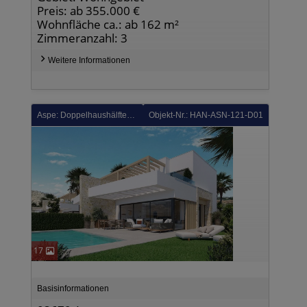
Preis: ab 355.000 €
Wohnfläche ca.: ab 162 m²
Zimmeranzahl: 3
Weitere Informationen
Aspe: Doppelhaushälften mit 3 Schlafzimmern, 2 Bädern, Gäste-WC, Dachterrasse, Kfz-Stellplatz und Privatpool in wunderschönes Golfanlage
Objekt-Nr.: HAN-ASN-121-D01
17
Basisinformationen