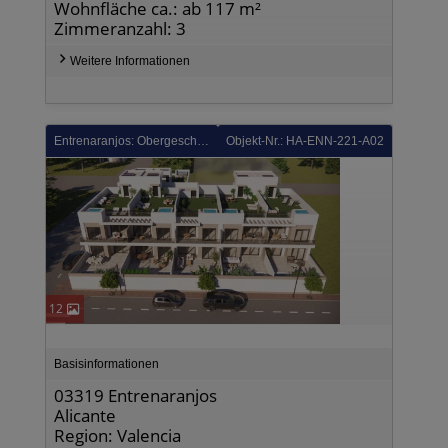
Wohnfläche ca.: ab 117 m²
Zimmeranzahl: 3
Weitere Informationen
Entrenaranjos: Obergeschoss-Wohnungen mit 2 Schlafzimmern, 2 Bädern, Dachterrasse, Vorinstallation Klimaanlage, Fußbodenheizung in Bädern und optionalem Whirlpool
Objekt-Nr.: HA-ENN-221-A02
12
Basisinformationen
03319 Entrenaranjos
Alicante
Region: Valencia