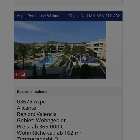
Aspe: Penthouse-Wohnungen mit 2 Schlafzimmern, 2 Bädern, Dachterrasse, Klimaanlage, Tiefgaragenstellplatz und Gemeinschaftspool in wunderschöner Golfanlage
Objekt-Nr.: HAN-ASN-112-A02
17
Basisinformationen
03679 Aspe
Alicante
Region: Valencia
Gebiet: Wohngebiet
Preis: ab 365.000 €
Wohnfläche ca.: ab 162 m²
Zimmeranzahl: 3