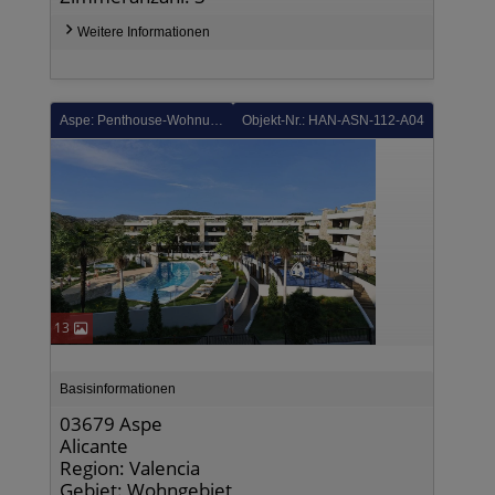
Weitere Informationen
Aspe: Penthouse-Wohnungen mit 2 Schlafzimmern, 2 Bädern, Dachterrasse, Klimaanlage, Tiefgaragenstellplatz und Gemeinschaftspool in wunderschöner Golfanlage
Objekt-Nr.: HAN-ASN-112-A04
13
Basisinformationen
03679 Aspe
Alicante
Region: Valencia
Gebiet: Wohngebiet