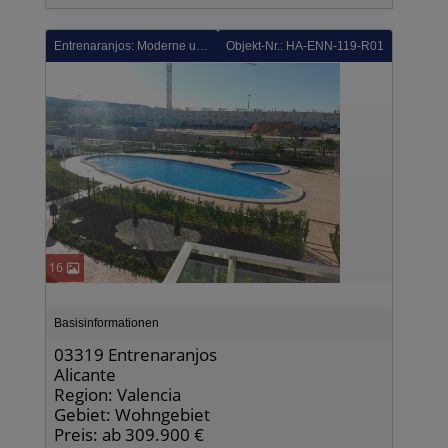
Entrenaranjos: Moderne und komfortable Reihenhäuser mit 2 Schlafzimmern, 2 Bädern und Gemeinschaftspool in Golfanlage
Objekt-Nr.: HA-ENN-119-R01
16
Basisinformationen
03319 Entrenaranjos
Alicante
Region: Valencia
Gebiet: Wohngebiet
Preis: ab 309.900 €