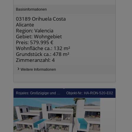
Basisinformationen
03189 Orihuela Costa
Alicante
Region: Valencia
Gebiet: Wohngebiet
Preis: 579.995 €
Wohnfläche ca.: 132 m²
Grundstück ca.: 478 m²
Zimmeranzahl: 4
Weitere Informationen
Rojales: Großzügige und exklusive Villen mit 3 Schlafzimmern, 3 Bädern, Gäste-WC, Infinity-Pool, Garage/Keller und Meerblick
Objekt-Nr.: HA-RON-520-E02