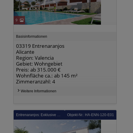
9
Basisinformationen
03319 Entrenaranjos
Alicante
Region: Valencia
Gebiet: Wohngebiet
Preis: ab 315.000 €
Wohnfläche ca.: ab 145 m²
Zimmeranzahl: 4
Weitere Informationen
Entrenaranjos: Exklusive Villen mit 3 Schlafzimmern, 2 Bädern, Dachterrasse und Privatpool in einer sehr schönen Golfanlage
Objekt-Nr.: HA-ENN-120-E01