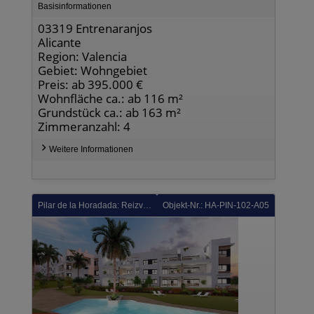
Basisinformationen
03319 Entrenaranjos
Alicante
Region: Valencia
Gebiet: Wohngebiet
Preis: ab 395.000 €
Wohnfläche ca.: ab 116 m²
Grundstück ca.: ab 163 m²
Zimmeranzahl: 4
Weitere Informationen
Pilar de la Horadada: Reizvolle Wohnungen mit 3 Schlafzimmern, 2 Bädern und Gemeinschaftspool in einer sehr schönen Golfanlage
Objekt-Nr.: HA-PIN-102-A05