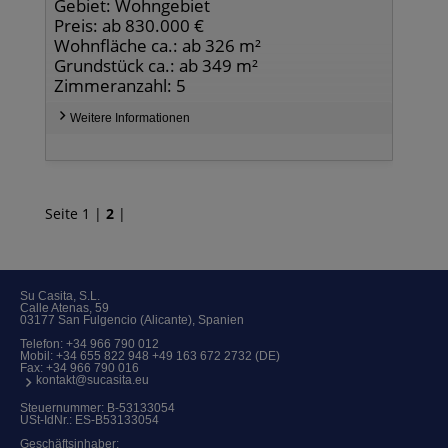
Gebiet: Wohngebiet
Preis: ab 830.000 €
Wohnfläche ca.: ab 326 m²
Grundstück ca.: ab 349 m²
Zimmeranzahl: 5
Weitere Informationen
Seite
1
|
2
|
Su Casita, S.L.
Calle Atenas, 59
03177 San Fulgencio (Alicante), Spanien
Telefon:
+34 966 790 012
Mobil:
+34 655 822 948 +49 163 672 2732 (DE)
Fax: +34 966 790 016
kontakt@sucasita.eu
Steuernummer: B-53133054
USt-IdNr.: ES-B53133054
Geschäftsinhaber: