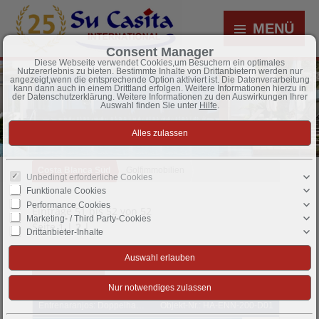
MENÜ
Consent Manager
Diese Webseite verwendet Cookies,um Besuchern ein optimales
Nutzererlebnis zu bieten. Bestimmte Inhalte von Drittanbietern werden nur
angezeigt,wenn die entsprechende Option aktiviert ist. Die Datenverarbeitung
kann dann auch in einem Drittland erfolgen. Weitere Informationen hierzu in
der Datenschutzerklärung. Weitere Informationen zu den Auswirkungen Ihrer
Auswahl finden Sie unter
Hilfe
.
Costa Blanca Süd
Golfimmobilien
Unbedingt erforderliche Cookies
Funktionale Cookies
52 Objekte gefunden
Performance Cookies
Einträge 51 bis 52 von 52
Marketing- / Third Party-Cookies
Seite
1
|
2
|
Drittanbieter-Inhalte
Sortieren nach
-- bitte wählen --
Entrenaranjos: Doppelhaushälften mit 3 Schlafzimmern, 2 Bädern und Privatpool in einer Golfanlage
Objekt-Nr.: HA-ENN-200-D01