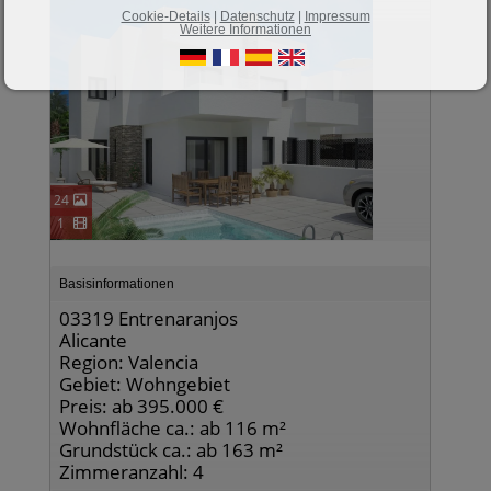
Cookie-Details
|
Datenschutz
|
Impressum
Weitere Informationen
24
1
Basisinformationen
03319 Entrenaranjos
Alicante
Region: Valencia
Gebiet: Wohngebiet
Preis: ab 395.000 €
Wohnfläche ca.: ab 116 m²
Grundstück ca.: ab 163 m²
Zimmeranzahl: 4