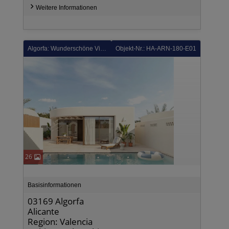
Weitere Informationen
Algorfa: Wunderschöne Villen mit 4 Schlafzimmern, 3 Bädern, Gäste-WC, Privatpool und Garage im La Finca Resort
Objekt-Nr.: HA-ARN-180-E01
26
Basisinformationen
03169 Algorfa
Alicante
Region: Valencia