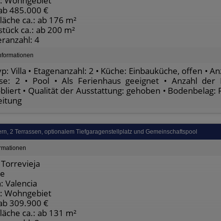
: Wohngebiet
 ab 485.000 €
äche ca.: ab 176 m²
tück ca.: ab 200 m²
ranzahl: 4
nformationen
p: Villa • Etagenanzahl: 2 • Küche: Einbauküche, offen • 
se: 2 • Pool • Als Ferienhaus geeignet • Anzahl der P
bliert • Qualität der Ausstattung: gehoben • Bodenbelag: F
eitung
n, 2 Terrassen, optionalem Tiefgaragenstellplatz und Gemeinschaftspool
ormationen
Torrevieja
te
: Valencia
: Wohngebiet
 ab 309.900 €
äche ca.: ab 131 m²