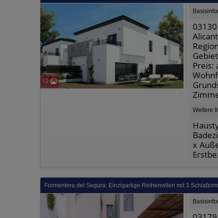
Basisinf
03130 
Alican
Region
Gebiet
Preis:
Wohnfl
12
Grunds
Zimme
Weitere I
Hausty
Badezi
x Auße
Erstbe
Formentera del Segura: Einzigartige Reihenvillen mit 3 Schlafzi
Basisinf
03179 