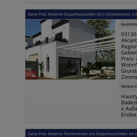
Santa Pola: Moderne Doppelhaushälften mit 3 Schlafzimmern, 3
Basisinf
03130 
Alican
Region
Gebiet
Preis:
Wohnfl
Grunds
11
Zimme
Weitere I
Hausty
Badezi
x Auße
Erstbe
Santa Pola: Moderne Reihenhäuser und Doppelhaushälften mit 3