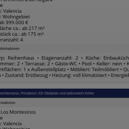
te
: Valencia
: Wohngebiet
 ab 399.000 €
äche ca.: ab 217 m²
tück ca.: ab 175 m²
ranzahl: 4
nformationen
yp: Reihenhaus • Etagenanzahl: 2 • Küche: Einbauküch
mmer: 2 • Terrasse: 2 • Gäste-WC • Pool • Keller: nein • 
rkflächen: 1 x Außenstellplatz • Möbliert: Teilmöbliert • 
n • Zustand: Erstbezug • Heizung: voll klimatisiert • Energi
chterrasse, Privatpool, Kfz-Stellplatz und optionalem Keller
ormationen
 Los Montesinos
te
: Valencia