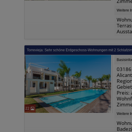
Zimme
Weitere I
Wohnun
Terras
Aussta
Torrevieja: Sehr schöne Erdgeschoss-Wohnungen mit 2 Schlafz
Basisinf
03186 
Alican
Region
Gebiet
Preis:
Wohnfl
Zimme
22
Weitere I
Wohnun
Badezi