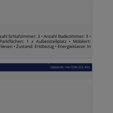
Anzahl Schlafzimmer: 3 • Anzahl Badezimmer: 3 •
arkflächen: 1 x Außenstellplatz • Möbliert:
liesen • Zustand: Erstbezug • Energieklasse: In
Objekt-Nr.: HA-TON-221-A01