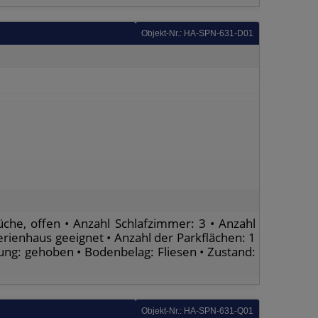
Objekt-Nr.: HA-SPN-631-D01
che, offen • Anzahl Schlafzimmer: 3 • Anzahl
Ferienhaus geeignet • Anzahl der Parkflächen: 1
ttung: gehoben • Bodenbelag: Fliesen • Zustand:
Objekt-Nr.: HA-SPN-631-Q01