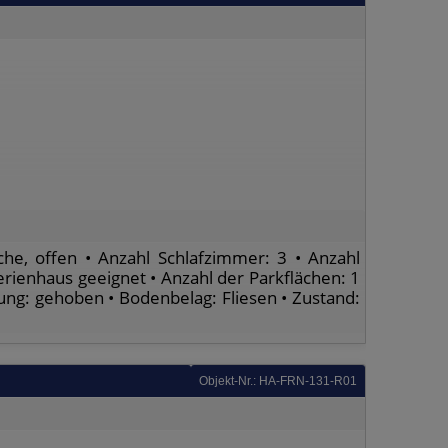
he, offen • Anzahl Schlafzimmer: 3 • Anzahl
Ferienhaus geeignet • Anzahl der Parkflächen: 1
ttung: gehoben • Bodenbelag: Fliesen • Zustand:
Objekt-Nr.: HA-FRN-131-R01