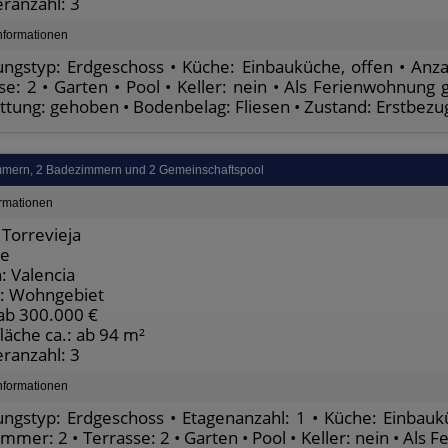
ranzahl: 3
nformationen
gstyp: Erdgeschoss • Küche: Einbauküche, offen • Anza
se: 2 • Garten • Pool • Keller: nein • Als Ferienwohnung g
ttung: gehoben • Bodenbelag: Fliesen • Zustand: Erstbezug
immern, 2 Badezimmern und 2 Gemeinschaftspool
ormationen
Torrevieja
te
: Valencia
: Wohngebiet
 ab 300.000 €
äche ca.: ab 94 m²
ranzahl: 3
nformationen
gstyp: Erdgeschoss • Etagenanzahl: 1 • Küche: Einbaukü
mmer: 2 • Terrasse: 2 • Garten • Pool • Keller: nein • Als 