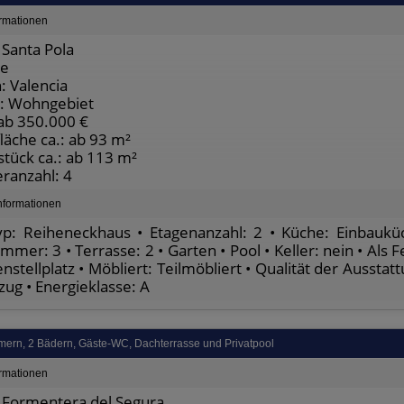
ormationen
Santa Pola
te
: Valencia
: Wohngebiet
 ab 350.000 €
äche ca.: ab 93 m²
tück ca.: ab 113 m²
ranzahl: 4
nformationen
p: Reiheneckhaus • Etagenanzahl: 2 • Küche: Einbauküc
mmer: 3 • Terrasse: 2 • Garten • Pool • Keller: nein • Als 
nstellplatz • Möbliert: Teilmöbliert • Qualität der Aussta
zug • Energieklasse: A
mmern, 2 Bädern, Gäste-WC, Dachterrasse und Privatpool
ormationen
Formentera del Segura