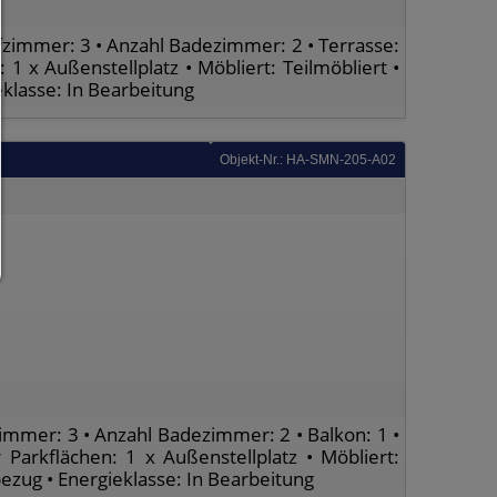
Es werden nur die technisch notwendigen Cookies zugelassen und 
Drittanbieter-Inhalte.
zimmer: 3 • Anzahl Badezimmer: 2 • Terrasse:
Sie können Ihre Cookie-Einstellung jederzeit hier ändern:
 1 x Außenstellplatz • Möbliert: Teilmöbliert •
Cookie-Details
|
Datenschutz
|
Impressum
eklasse: In Bearbeitung
zurück
Objekt-Nr.: HA-SMN-205-A02
mmer: 3 • Anzahl Badezimmer: 2 • Balkon: 1 •
Parkflächen: 1 x Außenstellplatz • Möbliert:
bezug • Energieklasse: In Bearbeitung