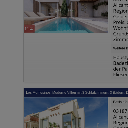
Alican
Region
Gebiet
Preis:
Wohnfl
14
Grunds
Zimme
Weitere I
Haust
Badezi
der Pa
Fliese
Los Montesinos: Moderne Villen mit 3 Schlafzimmern, 3 Bädern, Da
Basisinf
03187
Alican
Region