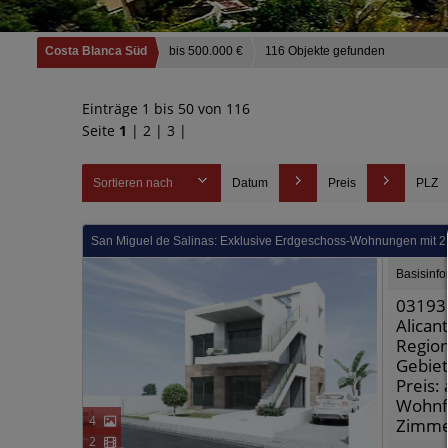
Costa Blanca Süd
bis 500.000 €
116 Objekte gefunden
Einträge 1 bis 50 von 116
Seite
1
|
2
|
3
|
Sortieren nach
Datum
Preis
PLZ
San Miguel de Salinas: Exklusive Erdgeschoss-Wohnungen mit 2 
Basisinf
03193 
Alican
Region
Gebiet
Preis:
Wohnfl
4
Zimme
2