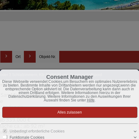
Ort
Objekt-Nr.
oder 3 Schlafzimmern, Kfz-Stellplatz und Gemeinschaftspool
Consent Manager
Diese Webseite verwendet Cookies,um Besuchern ein optimales Nutzererlebnis
ormationen
zu bieten. Bestimmte Inhalte von Drittanbietern werden nur angezeigt,wenn die
entsprechende Option aktiviert ist. Die Datenverarbeitung kann dann auch in
einem Drittland erfolgen. Weitere Informationen hierzu in der
San Miguel de Salinas
Datenschutzerklärung. Weitere Informationen zu den Auswirkungen Ihrer
te
Auswahl finden Sie unter
Hilfe
.
: Valencia
: Wohngebiet
 ab 339.000 €
äche ca.: ab 92 m²
ranzahl: 4
Unbedingt erforderliche Cookies
Funktionale Cookies