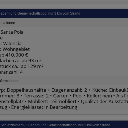
 Bädern und Gemeinschaftspool nur 3 km vom Strand
ormationen
Santa Pola
te
: Valencia
: Wohngebiet
 ab 410.000 €
äche ca.: ab 93 m²
tück ca.: ab 129 m²
ranzahl: 4
nformationen
p: Doppelhaushälfte • Etagenanzahl: 2 • Küche: Einbaukü
mmer: 3 • Terrasse: 2 • Garten • Pool • Keller: nein • Als 
nstellplatz • Möbliert: Teilmöbliert • Qualität der Aussta
zug • Energieklasse: In Bearbeitung
 Schlafzimmern, 3 Bädern und Gemeinschaftspool nur 3 km vom Strand