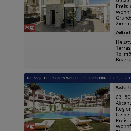
Gebiet
Preis:
Wohnfl
Grunds
Zimme
29
Weitere I
Hausty
Terras
Teilmö
Bearb
Torrevieja: Erdgeschoss-Wohnungen mit 2 Schlafzimmern, 2 Bäder
Basisinf
03180 
Alican
Region
Gebiet
Preis:
Wohnfl
18