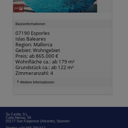
24
Basisinformationen
07190 Esporles
Islas Baleares
Region: Mallorca
Gebiet: Wohngebiet
Preis: ab 865.000 €
Wohnfläche ca.: ab 179 m²
Grundstück ca.: ab 122 m²
Zimmeranzahl: 4
Weitere Informationen
Su Casita, S.L.
Calle Atenas, 59
03177 San Fulgencio (Alicante), Spanien
Telefon:
+34 966 790 012