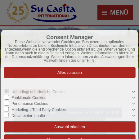
MENÜ
Consent Manager
Diese Webseite verwendet Cookies,um Besuchern ein optimales
Nutzererlebnis zu bieten. Bestimmte Inhalte von Drittanbietern werden nur
angezeigt,wenn die entsprechende Option aktiviert ist. Die Datenverarbeitung
kann dann auch in einem Drittland erfolgen. Weitere Informationen hierzu in
der Datenschutzerklärung. Weitere Informationen zu den Auswirkungen Ihrer
Auswahl finden Sie unter
Hilfe
.
Mallorca
über 500,000 €
7 Objekte gefunden
Unbedingt erforderliche Cookies
Sortieren nach
PLZ ↑
Funktionale Cookies
Performance Cookies
Marketing- / Third Party-Cookies
Cala Romántica: Doppelhaus-Villen mit 4 Schlafzimmern, 4 Bädern, Klimaanlage und Kfz-Stellplatz in sehr schöner Anlage mit Gemeinschaftspools
Objekt-Nr.: HAN-MLN-710-D03
Drittanbieter-Inhalte