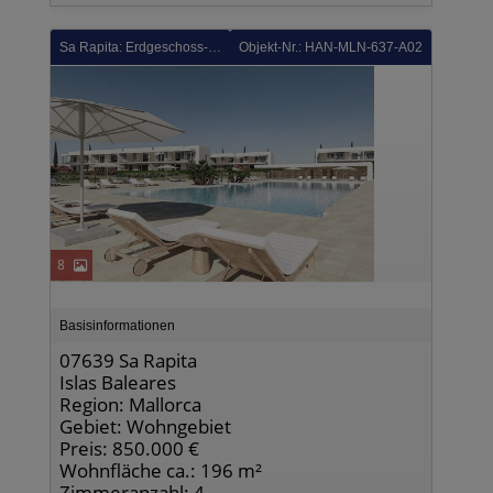
Sa Rapita: Erdgeschoss-Wohnungen mit 3 Schlafzimmern, 2 Bädern, privatem Garten, Klimaanlage und Gemeinschaftspool
Objekt-Nr.: HAN-MLN-637-A02
8
Basisinformationen
07639 Sa Rapita
Islas Baleares
Region: Mallorca
Gebiet: Wohngebiet
Preis: 850.000 €
Wohnfläche ca.: 196 m²
Zimmeranzahl: 4