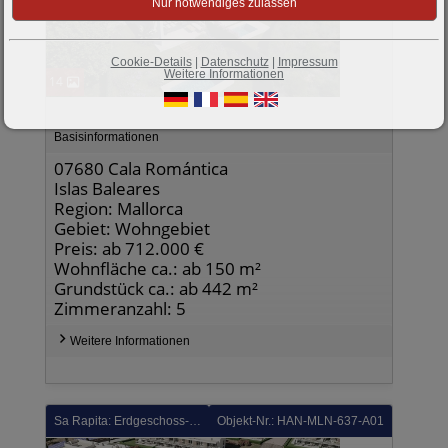
Cookie-Details
|
Datenschutz
|
Impressum
Weitere Informationen
14
Basisinformationen
07680 Cala Romántica
Islas Baleares
Region: Mallorca
Gebiet: Wohngebiet
Preis: ab 712.000 €
Wohnfläche ca.: ab 150 m²
Grundstück ca.: ab 442 m²
Zimmeranzahl: 5
Weitere Informationen
Sa Rapita: Erdgeschoss-Wohnungen mit 2 Schlafzimmern, 2 Bädern, privatem Garten, Klimaanlage und Gemeinschaftspool
Objekt-Nr.: HAN-MLN-637-A01