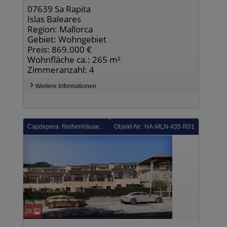
07639 Sa Rapita
Islas Baleares
Region: Mallorca
Gebiet: Wohngebiet
Preis: 869.000 €
Wohnfläche ca.: 265 m²
Zimmeranzahl: 4
Weitere Informationen
Capdepera: Reihenhäuser mit 2 Schlafzimmern, 2 Bädern, Klimaanlage, Gemeinschaftspool, Tiefgaragenstellplatz und Meerblick
Objekt-Nr.: HA-MLN-435-R01
26