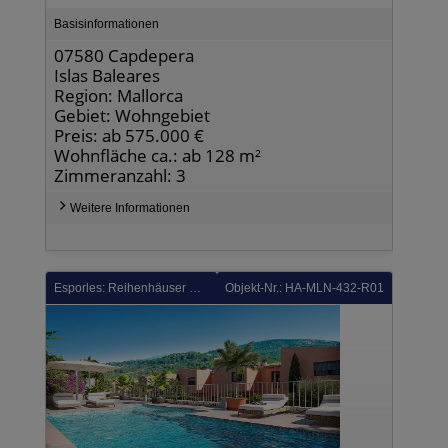
Basisinformationen
07580 Capdepera
Islas Baleares
Region: Mallorca
Gebiet: Wohngebiet
Preis: ab 575.000 €
Wohnfläche ca.: ab 128 m²
Zimmeranzahl: 3
Weitere Informationen
Esporles: Reihenhäuser mit 3 Schlafzimmern, 2 Bädern, Gäste-WC und Gemeinschaftspool in wunderschöner Umgebung
Objekt-Nr.: HA-MLN-432-R01