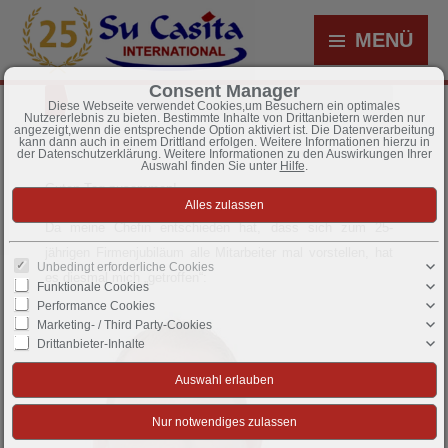
MENÜ
Consent Manager
Diese Webseite verwendet Cookies,um Besuchern ein optimales
Nutzererlebnis zu bieten. Bestimmte Inhalte von Drittanbietern werden nur
angezeigt,wenn die entsprechende Option aktiviert ist. Die Datenverarbeitung
kann dann auch in einem Drittland erfolgen. Weitere Informationen hierzu in
der Datenschutzerklärung. Weitere Informationen zu den Auswirkungen Ihrer
Auswahl finden Sie unter
Hilfe
.
Guten Tag zusammen!
Da meine Chefin entschieden hat, dass sich zum 25-
jährigen Firmenjubiläum alle Mitarbeiter mal vorstellen, hat
Unbedingt erforderliche Cookies
es diesmal mich „getroffen“:
Funktionale Cookies
Performance Cookies
Marketing- / Third Party-Cookies
Drittanbieter-Inhalte