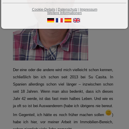
Cookie-Details
|
Datenschutz
|
Impressum
Weitere Informationen
Der eine oder die andere wird mich vielleicht schon kennen,
schließlich bin ich schon seit 2013 bei Su Casita. In
Spanien allerdings schon viel länger – inzwischen schon
seit 18 Jahren. Wenn man also bedenkt, dass ich dieses
Jahr 42 werde, ist das fast mein halbes Leben. Und wie es
ja oft so ist bei Auswanderern (habe ich übrigens nie bereut.
Im Gegenteil, ich hätte es noch früher machen sollen
)
habe ich hier, vor meiner Arbeit im Immobilien-Bereich,