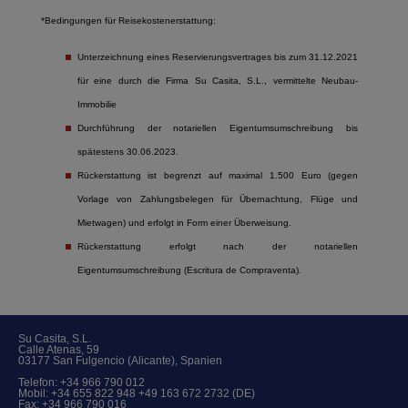
*Bedingungen für Reisekostenerstattung:
Unterzeichnung eines Reservierungsvertrages bis zum 31.12.2021
für eine durch die Firma Su Casita, S.L., vermittelte Neubau-
Immobilie
Durchführung der notariellen Eigentumsumschreibung bis
spätestens 30.06.2023.
Rückerstattung ist begrenzt auf maximal 1.500 Euro (gegen
Vorlage von Zahlungsbelegen für Übernachtung, Flüge und
Mietwagen) und erfolgt in Form einer Überweisung.
Rückerstattung erfolgt nach der notariellen
Eigentumsumschreibung (Escritura de Compraventa).
Su Casita, S.L.
Calle Atenas, 59
03177 San Fulgencio (Alicante), Spanien
Telefon:
+34 966 790 012
Mobil:
+34 655 822 948 +49 163 672 2732 (DE)
Fax: +34 966 790 016