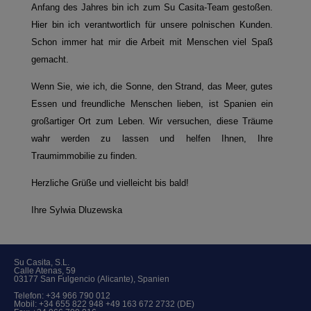
Anfang des Jahres bin ich zum Su Casita-Team gestoßen.
Hier bin ich verantwortlich für unsere polnischen Kunden.
Schon immer hat mir die Arbeit mit Menschen viel Spaß
gemacht.
Wenn Sie, wie ich, die Sonne, den Strand, das Meer, gutes
Essen und freundliche Menschen lieben, ist Spanien ein
großartiger Ort zum Leben. Wir versuchen, diese Träume
wahr werden zu lassen und helfen Ihnen, Ihre
Traumimmobilie zu finden.
Herzliche Grüße und vielleicht bis bald!
Ihre Sylwia Dluzewska
Su Casita, S.L.
Calle Atenas, 59
03177 San Fulgencio (Alicante), Spanien
Telefon:
+34 966 790 012
Mobil:
+34 655 822 948 +49 163 672 2732 (DE)