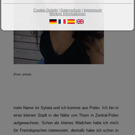
Cookie-Details
|
Datenschutz
|
Impressum
Weitere Informationen
(Foto: privat)
mein Name ist Sylwia und ich komme aus Polen. Ich bin in
einer kleinen Stadt in der Nähe von Thorn in Zentral-Polen
aufgewachsen. Schon als kleines Mädchen habe ich mich
für Fremdsprachen interessiert, deshalb habe ich schon in