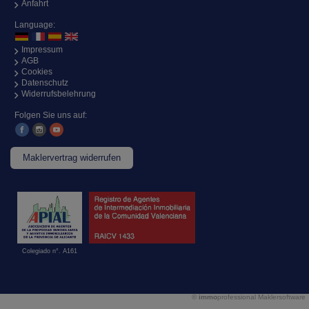
Anfahrt
Language:
Impressum
AGB
Cookies
Datenschutz
Widerrufsbelehrung
Folgen Sie uns auf:
Maklervertrag widerrufen
Colegiado n°. A161
©
immo
professional
Maklersoftware