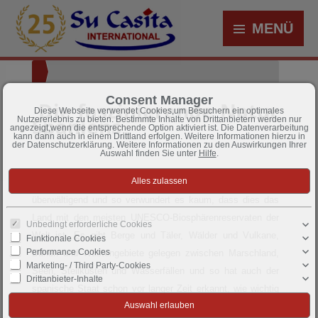
MENÜ
Consent Manager
Die faszinierende Natur
Diese Webseite verwendet Cookies,um Besuchern ein optimales
Spaniens
Nutzererlebnis zu bieten. Bestimmte Inhalte von Drittanbietern werden nur
angezeigt,wenn die entsprechende Option aktiviert ist. Die Datenverarbeitung
kann dann auch in einem Drittland erfolgen. Weitere Informationen hierzu in
der Datenschutzerklärung. Weitere Informationen zu den Auswirkungen Ihrer
Auswahl finden Sie unter
Hilfe
.
Die landschaftliche Vielfalt Spaniens ist immer wieder
überwältigend und so verwundert es kaum, dass dies das
Land mit den meisten UNESCO-Biosphärenreservaten der
Unbedingt erforderliche Cookies
Welt ist. Es gibt Berge und Täler, Wälder und Vulkane,
Funktionale Cookies
Performance Cookies
Dünen und Wüstengebiete gelegen zwischen Marschland,
Marketing- / Third Party-Cookies
Seen, Steilküsten und Wasserfällen und so hat auch der
Drittanbieter-Inhalte
spanische Staat schon vor langer Zeit erkannt, wie wichtig
es ist, die Einzigartigkeit zu erhalten.