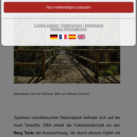
Cookie-Details
|
Datenschutz
|
Impressum
Weitere Informationen
(Naturpark Coto de Doñana, Bild von Alfonso Cerezo)
Spaniens meistbesuchter Nationalpark befindet sich auf der
Insel Teneriffa: 1954 erhielt die Vulkanlandschaft um den
Berg Teide
die Auszeichnung, die durch dessen Gipfel mit