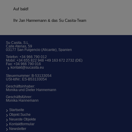
Auf bald!
Ihr Jan Hannemann & das Su Casita-Team
Su Casita, S.L.
Calle Atenas, 59
03177 San Fulgencio (Alicante), Spanien
Telefon:
+34 966 790 012
Mobil:
+34 655 822 948 +49 163 672 2732 (DE)
Fax: +34 966 790 016
kontakt@sucasita.eu
Steuernummer: B-53133054
USt-IdNr.: ES-B53133054
Geschäftsinhaber:
Monika und Dieter Hannemann
Geschäftsführer:
Monika Hannemann
Startseite
Objekt Suche
Neueste Objekte
Kontaktformular
Newsletter