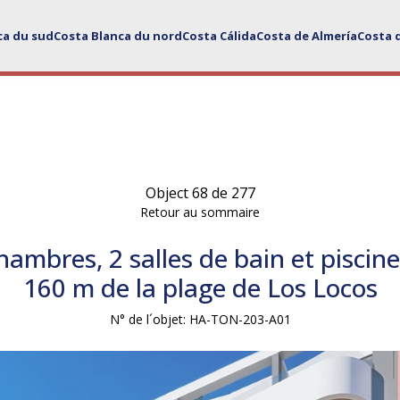
ca du sud
Costa Blanca du nord
Costa Cálida
Costa de Almería
Costa 
Object 68 de 277
Retour au sommaire
ambres, 2 salles de bain et pisc
160 m de la plage de Los Locos
N° de l´objet: HA-TON-203-A01