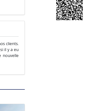
s clients.
i il y a eu
e nouvelle