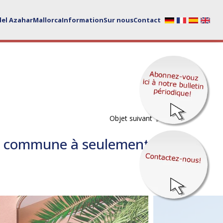
del Azahar
Mallorca
Information
Sur nous
Contact
Objet suivant
ine commune à seulement