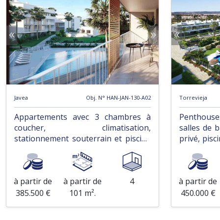
Javea
Obj. N° HAN-JAN-130-A02
Torrevieja
Appartements avec 3 chambres à
Penthous
coucher, climatisation,
salles de b
stationnement souterrain et piscine
privé, pis
communautaire à seulement 1,2 km
chauffés
de la plage
à partir de
à partir de
4
à partir de
385.500 €
101 m².
450.000 €