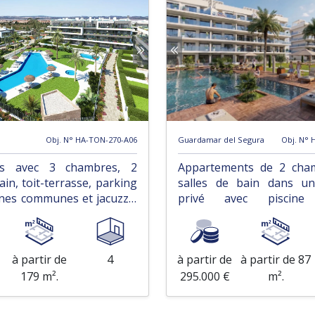
Obj. N° HA-TON-270-A06
Guardamar del Segura
Obj. N° 
es avec 3 chambres, 2
Appartements de 2 cha
ain, toit-terrasse, parking
salles de bain dans u
cines communes et jacuzzis
privé avec piscin
communautaires
à partir de
4
à partir de
à partir de 87
179 m².
295.000 €
m².