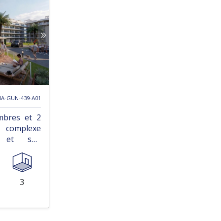
HA-GUN-439-A01
mbres et 2
n complexe
e et spa
3