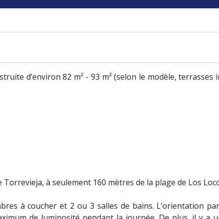
ruite d’environ 82 m² - 93 m² (selon le modèle, terrasses i
Torrevieja, à seulement 160 mètres de la plage de Los Loco
es à coucher et 2 ou 3 salles de bains. L’orientation parf
ximum de luminosité pendant la journée. De plus, il y a u